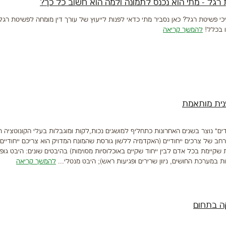
 רגל - מתי הוא נכנס לתמונה ולמה הוא חשוב כל כך?
י פשיטת רגל? כאן נסביר מתי כדאי לפנות לייעוץ של עורך דין מומחה לפשיטת רגל
ו בכלל!
להמשך קריאה
פנית מותאמת
דים" נוצר בשנים האחרונות כתחליף למושגים נכות,לקות ומוגבלות בעלי הקונוטציה 
חב של צרכים ייחודיים (האקדמיה ללשון גורסת שהמונח המדויק הוא צריכם ייחודיים 
 שקיימת בכל אדם לבין ייחוד שקיים באוכלוסיות מסוימות) בהיבטים שונים: היבט גופנ
ות במערכת החושים, ניוון שרירים ופגיעות ראש); היבט מנטלי...
להמשך קריאה
קה בתחום