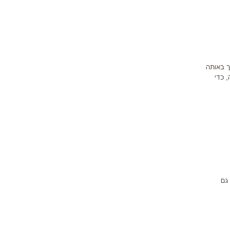
ך באותה
, כדי
גם