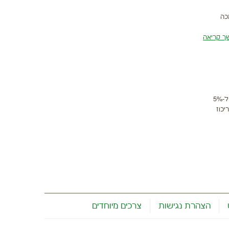
כה
ך קריאה
הפרעת קשב, ריכוז(ADHD) היא הפרעה התפתחותית נוירולוגית המתמשכת לכל החיים ובה לוקים מעל ל-5%
יכוז
הצהרת נגישות
צרכים מיוחדים