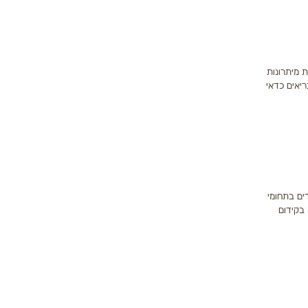
נות מיתרונות
יאים כדאי
דים בתחומי
 בקידום