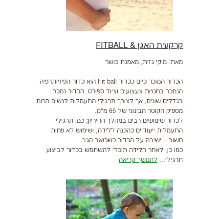
קרקעית האגן & FITBALL
מאת: מיקי גזית, מאמנת כושר
הכדור המוכר כיום ככדור Fit ball הוא כדור הפיזיותרפיה
הנמכר בחנויות צעצועים וציוד ספורט. הכדור נמכר
בגדלים שונים, אך לצורך תרגילי התעמלות לנשים הרות
מספיק הקוטר הבינוני של 65 מ"מ.
לכדור שימושים רבים במהלך ההיריון; כמו תרגילי
התעמלות ייעודיים כהכנה ללידה, ושימוש לא פחות
חשוב – ישיבה על הכדור כשכואב הגב.
כמו כן, לאחר הלידה תוכלי להשתמש בכדור לביצוע
תרגילי...
להמשך קריאה