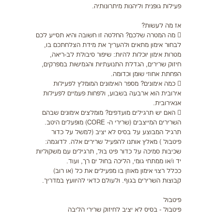
פעילות גופנית וליהנות מיתרונותיה.
אז מה לעשות?
 מה המטרה שלכם? החלטה זו חשובה והיא תסייע לכם
לבחור אימון מתאים ולהעריך את מידת הצלחתכם בו,
מטרות אימון יוכלות להיות: שיפור סיבולת לב-ריאה,
חיזוק שרירים, הגדלת התנועתיות והגמישות במפרקים,
הפחתת אחוזי שומן וכדומה.
 כמה אימונים? מספר האימונים המומלץ לפעילות
אירובית הוא ארבעה בשבוע, ולפחות פעמיים לפעילות
אנאירובית.
 האם יש תרגילים מועדפים? מומלצים אימונים שבהם
השרירים המייצבים (שרירי ה- CORE) מופעלים היטב.
תרגיל המבוצע על בסיס לא יציב (למשל על כדור
פיטבול ) מאלץ אותנו להפעיל שרירים אלה. לדוגמה:
שכיבות סמיכה על כדור פיט בול, תרגילים עם משקוליות
יד ו/או ממתחי גומי, הליכה בחול ים רך, ועוד.
ככלל רצוי אימון מאוזן בו מפעילים את כל (או רוב)
קבוצות השרירים בגוף. ולעולם כדאי להיוועץ במדריך.
פיטבול
פיטבול - בסיס לא יציב לחיזוק שרירי הליבה