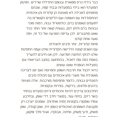
כבר גידלו כרס מפוארת ובגופם התדללו שרירים. הפינוק
המועדף הוא בילוי במסעדות ובבתי קפה, שבהם
מתפתים לאכילה לא מאוזנת הן קלורית והן איכותית.
ההתמודדות עם השמנה ועם הליקויים הקשורים בה
לפעמים (שומנים בדם, כולסטרול גבוה, רמות סוכר
גבוהות בדם ולחץ דם), נעשית קשה יותר ויותר ככל
שאנו מתבגרים. לכן עדיפה המניעה של כל זה, ויפה
שעה אחת קודם.
פחות קלוריות, יותר סיבים תזונתיים
עם השנים קטנה הדרישה הקלורית שלנו ועִמה החסינות
שלנו לנזקי התזונה הפרועה. לכן אנו חייבים להעריך
באמת כמה ומה לאכול, בהתחשב במצב הבריאותי וגם
בפעילות הגופנית שאנו עושים.
כדאי לנצל את תרבות השפע והפרוטה (אם יש) לצריכה
מושכלת של מוצרי מזון איכותיים עם תכולת סיבים
תזונתיים גבוהה, כלומר פחמימות מורכבות. אלה מצויות
בדגנים מלאים, בירקות, בפירות ובקטניות.
החלבונים צריכים להיות איכותיים ורזים כמצויים בנתחי
בשר רזים, בחזה עוף, במוצרי חלב דלי שומן, ובחלבון
צמחי שמקורו בקטניות (סויה ואחרות). שומנים ייצרכו רק
מקבוצת השומנים האיכותיים כשמן זית, שמן קנולה, שמן
פשתן, זרעי פשתן, טחינה, אבוקדו, אגוזי מלך ופקאן,