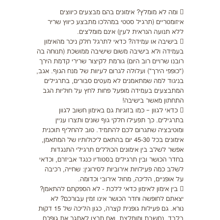
 ומה לא מומלץ? אימונים בהם מבצעים כיווצים
איזומטריים (תרגיל סטטי במהלכו מתבצע כיווץ שריר
ללא תנועה הנראית לעין) אינם מומלצים.
 בישיבה או עמידה? כדאי לתרגל חלק ניכר מהאימון
בעמידה ולא בישיבה משום שישיבה ממושכת (תנוחה בה
רובנו שרויים רוב היום) גורמת לקיצור שרירי קדמת הירך
("כופפי הירך") ועלולה לגרום לעיוות של מנח הגוף. אגב,
בניגוד למה שמתאמנים לא מעטים סבורים, בתרגילים
המתבצעים בעמידה מופעל פחות לחץ על חוליות הגב
התחתון מאשר בישיבה!
 כדאי לגוון – כמו בזוגיות גם באימון חשוב לגוון
בתרגילים. כך תפעילו חלקי גוף שונים ותצרו עניין
ומוטיבציה שתגרום לכם להתמיד. טוב להחליף תוכנית
אימונים בכל 45-30 יום בהתאם ליכולותיו של המתאמן,
אפשר לשלב בין אימונים הכוללים תרגילי התנגדות
בחדר הכושר ובין תרגילים בסטודיו כנגד אביזרם, וכדאי
לשלב כמה פעילויות אירוביות לסירוגין: שחייה, רכיבה
על אופניים, הליכה, מחול אירובי וכדומה.
 בין אימון לאימון כדאי ללכת - לא הספקתם להתאמן?
יצאתם לחופשה וחדר הכושר אינו זמין עבורכם? לא
נורא. גם פעילות גופנית קצרה, כגון הליכה של 15 דקות
בלבד, נחשבת ומומלצת, ואם תרצו לאתגר את גופכם