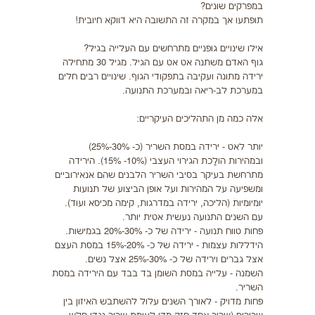
במפרקים שונים?
תופתעו אך במקרה זה התשובה היא דווקא חיובית!
אילו שינויים גופניים מתרחשים עם העלייה בגיל?
גוף האדם משתנה אט אט עם הגיל. מגיל 30 מתחילה
ירידה מתונה ועקיבה בתפקודי הגוף. שינויים רבים חלים
במערכת לב-ריאה ובמערכת התנועה.
אלה כמה מן התהליכים העיקריים:
יותר לאט - ירידה במסת השריר (כ- 30%-25%)
ובמהירות הולַכת הגירוי העצבי (10%- 15%). הירידה
מתרחשת בעיקר בסיבי השריר הלבנים שהם אנאירוביים
ומשפיעה על המהירות ועל אופן הביצוע של תנועות
יומיומיות (הליכה, ירידה במדרגות, קימה מכיסא ועוד).
עם השנים התנועה נעשית אטית יותר.
פחות טווח תנועה - ירידה של כ- 30%-20% בגמישות.
הידללות עצמות - ירידה של כ- 20%-15% במסת העצם
אצל גברים וירידה של כ- 30%-25% אצל נשים.
השמנה - עלייה במסת השומן בד בבד עם הירידה במסת
השריר.
פחות מדויק - לאורך השנים עלול להשתבש האיזון בין