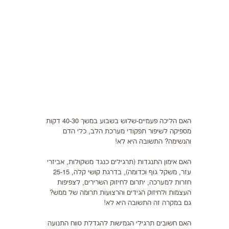
תזונה
התעמלות בריאותית
ריצה
פציעות ספורט
צרכים מיוחדים
בריאות
האם הליכה פעמיים-שלוש בשבוע במשך 40-30 דקות
מספיקה לשיפור תפקודי מערכת הלב, כלי הדם
והנשימה? התשובה היא לא!
צור קשר
האם אימון התנגדות (תרגילים כנגד משקולות, אביזרי
עזר, משקל גוף וכדומה), בדרגת קושי קלה, 25-15
חזרות למערכה, יתרום לחיזוק השרירים, לצפיפות
העצמות ולחיזוק הגידים והרצועות תרומה של ממש?
גם במקרה זה התשובה היא לא!
האם חשובים תרגילי הגמישות להגדלת טווח התנועה