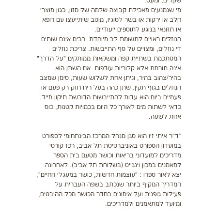
שקדים, ומעט.
מי שנמנעים מאכילת קבוצה שלמה של מזון, כגון מוצרי
חלב או ירקות או בשר לסוגיו, מוטב שיתייעצו עם רופא
או תזונאי בנוגע לתוספים ייעודיים.
הנוזלים ראויים לתשומת לב מיוחדת. רבים אינם שותים
די נוזלים, ומצויים על סף התייבשות. צריכת נוזלים
המסתכמת בשתיית קפה ומשקאות ממותקים "על הדרך"
אינה תורמת אלא קלוריות עודפות. אם השתן הוא
בהיר/צהוב בהיר, וניתן אחת לשלוש שעות, סימן שמצב
הנוזלים בגוף תקין. שתן כהה בעל ריח חזק רק פעם או
פעמיים ביום הוא עדות להתייבשות הדורשת תיקון מייד.
כדאי לשתות מים לאורך כל היום בכמויות קטנות, כוס
אחת לשעה.
*ד"ר איתי זיו הוא סגן מנהל המרכז הבינתחומי לספורט
במועדון הספורט באוניברסיטת תל אביב, רכז קורסי
מדריכים למועדוני בריאות וכושר מטעם בית הספר
למאמנים במכון וינגייט (בשלוחת תל אביב). לאחרונה
יצא לאור ספרו : "עוצמות חדשות, כושר במעגלי החיים",
המדריך המקיף ביותר שנכתב בשפה העברית על
פעילות גופנית ועל אימונים בחדר הכושר מכל ההיבטים,
ומיועד למתאמנים ולמדריכים.