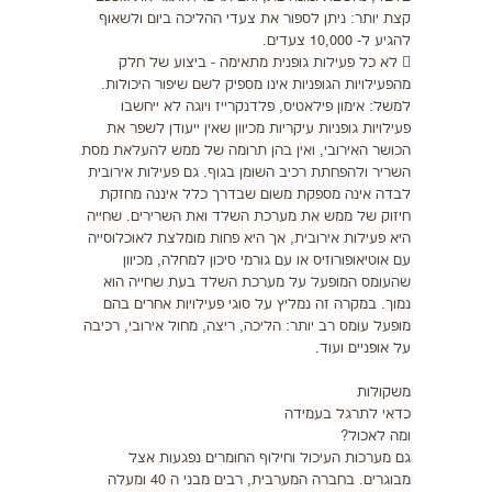
קצת יותר: ניתן לספור את צעדי ההליכה ביום ולשאוף
להגיע ל- 10,000 צעדים.
 לא כל פעילות גופנית מתאימה - ביצוע של חלק
מהפעילויות הגופניות אינו מספיק לשם שיפור היכולות.
למשל: אימון פילאטיס, פלדנקרייז ויוגה לא ייחשבו
פעילויות גופניות עיקריות מכיוון שאין ייעודן לשפר את
הכושר האירובי, ואין בהן תרומה של ממש להעלאת מסת
השריר ולהפחתת רכיב השומן בגוף. גם פעילות אירובית
לבדה אינה מספקת משום שבדרך כלל איננה מחזקת
חיזוק של ממש את מערכת השלד ואת השרירים. שחייה
היא פעילות אירובית, אך היא פחות מומלצת לאוכלוסייה
עם אוטיאופורוזיס או עם גורמי סיכון למחלה, מכיוון
שהעומס המופעל על מערכת השלד בעת שחייה הוא
נמוך. במקרה זה נמליץ על סוגי פעילויות אחרים בהם
מופעל עומס רב יותר: הליכה, ריצה, מחול אירובי, רכיבה
על אופניים ועוד.
משקולות
כדאי לתרגל בעמידה
ומה לאכול?
גם מערכות העיכול וחילוף החומרים נפגעות אצל
מבוגרים. בחברה המערבית, רבים מבני ה 40 ומעלה