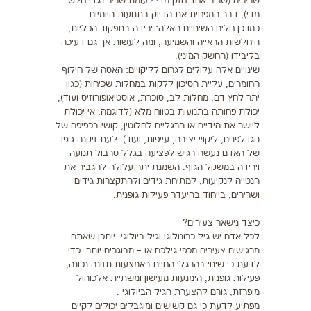
שרירים (שריר אחד חזק מדי לעומת שריר נגדי חלש
מדי), דבר המפחית את הדיוק בתנועות היומיום.
כמו כן חלים השינויים האלה: ירידה בתפקוד הכליות,
היחלשות הראייה והשמיעה, ומה לעשות אך גם דעיכה
בליבידו (החשק המיני).
שינויים אלה עלולים לגרום לליקויים: האטה של חילוף
החומרים, עליית הסיכון ללקות במחלות שכיחות (כגון
יתר לחץ דם, מחלות לב, סוכרת, אוסטיאופורוזיס ועוד),
יכולת פחותה בתנועות בטווח מלא (לדוגמה: אי יכולת
ליישר את הידיים או הרגליים לחלוטין, קושי בכפיפה של
הגו לפנים, ליקויי יציבה, עייפות, ועוד). לעת זיקנה גופו
של האדם נעשה רגיש לפציעה בגלל סרבול תנועה
וירידה במשקל הגוף. השמנת יתר עלולה להגביר את
הנטייה לנקיעות, למתיחת גידים ולהתקצרות גידים
ושרירים, בייחוד בהיעדר פעילות גופנית.
כיצד נישאר צעירים?
לכל אדם יש גיל כרונולוגי וגיל ביולוגי. ייתכן שאתם
מרגישים צעירים מכפי גילכם או – מבוגרים יותר. כדי
לדעת כי שינוי בהרגלי החיים באמצעות תזונה נכונה,
פעילות גופנית, הימנעות מעישון ומשתיית אלכוהול
מופרזת, גורם להצערת הגיל הביולוגי .
מפתיע לדעת כי גם קשישים ומוגבלים יכולים לקיים