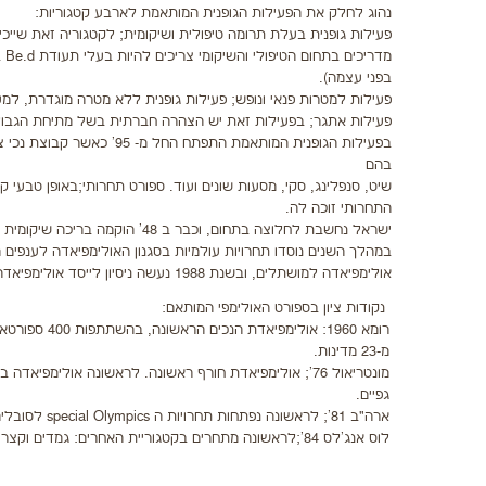
נהוג לחלק את הפעילות הגופנית המותאמת לארבע קטגוריות:
פעילות גופנית בעלת תרומה טיפולית ושיקומית; לקטגוריה זאת שייכים
מד
בפני עצמה).
פעילות למטרות פנאי ונופש; פעילות גופנית ללא מטרה מוגדרת, למע
פעילות אתגר; בפעילות זאת יש הצהרה חברתית בשל מתיחת הגבולו
בפעילות הגופנית המותאמת ה
בהם
שיט, סנפלינג, סקי, מסעות שונים ועוד. ספורט תחרותי;באופן טבעי
התחרותי זוכה לה.
ישראל נחשבת לחלוצה בתחום, וכבר ב 48' הוקמה בריכה שיקומית על ידי פרופ' לודביג גוטמן.
אולימפיאדה למושתלים, ובשנת 1988 נעשה ניסיון לייסד אולימפיאדה להומואים ולסביות.
נקודות ציון בספורט האולימפי המותאם:
רומא 1960: אולימפיאדת
מ-23 מדינות.
מונטריאול 76'; אולימפיאדת חורף ראשונה. לראשונה אולימפיאד
גפיים.
ארה"ב 81'; לראשונה נפתחות תחרויות ה special Olympics לסובלים מפיגור שכלי.
לוס אנג'לס 84';לראשונה מתחרים בקטגוריית האחרים: גמדים וקצרי גפיים