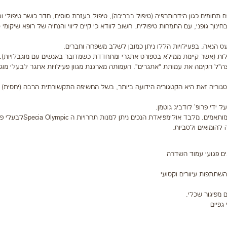
 תחומים כגון הידרותרפיה (טיפול בבריכה), טיפול בעזרת סוסים, חדר כושר טיפולי וע
ריכים בתחום הטיפולי והשיקומי צריכים להיות בעלי תעודת Be.d בחינוך גופני, עם התמחות טיפולית. חשוב לוודא כי קיים ליווי והנחיה של רופא 
ט הנאה. בפעילויות הללו ניתן כמובן לשלב משפחה וחברים.
ת (אשר קיימת ממילא בספורט אתגרי ומתחדדת כשמדובר באנשים עם מוגבלויות). 
תפתח החל מ- 95' כאשר קבוצת נכי צה"ל הקימה את עמותת "אתגרים". העמותה מארגנת מגוון פעילויות אתגר לבעלי מו
 קטגוריה זאת היא הקטגוריה הידועה ביותר, בשל החשיפה התקשורתית הרבה (יחסית)
במהלך השנים נוסדו תחרויות עולמיות בסגנון האולימפיאדה לענפים מותאמי
 הנכים הראשונה, בהשתתפות 400 ספורטאים פגועי עמוד השדרה
ה בהשתתפות עיוורים וקטועי