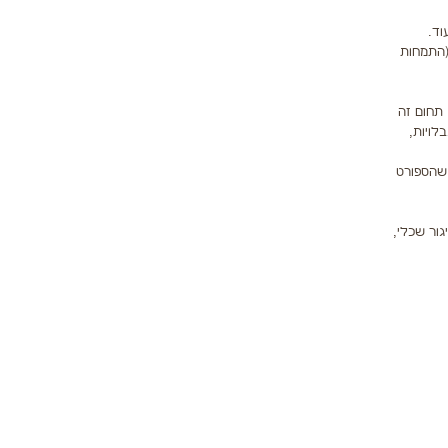
וד.
שיקומי (התמחות
תחום זה
גבלויות,
 שהספורט
ם. מלבד אולימפיאדת הנכים ניתן למנות תחרויות ה Specia Olympicלבעלי פיגור שכלי,