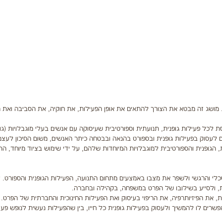
ת. מושג זה מבטא את הצורך להתאים את אופן הפעילות, את חוקיה, את הסביבה ואת ה
ת מותאמת (Adapted Physical Activity – APA) מתייחסת לכל פעילות גופנית, תנועתית וספורטיבית שעיסוקה עם אנשים בעלי מוגבלויות (
 לעסוק בפעילות גופנית ובספורט בהנאה ובבטחה כיתר האנשים, משום הסיכון לעצמ
הגופנית והספורטיבית למוגבלויות המיוחדות שלהם, על ידי שימוש בציוד מיוחד, ה
שכלי והרגשי ולשפר את מצבו באמצעים מתחום התנועה, הפעילות הגופנית והספורט. 
, ולסייע בשילובו של הפרט במשפחה, בקהילה ובחברה.
 את הפיזיותרפיה, את הריפוי בעיסוק ואת הפעילות החינוכית והחברתית של הפרט.
שרים לו להמשיך ולעסוק בפעילות גופנית כל חייו, בין שהפעילות נעשית לנופש פעי