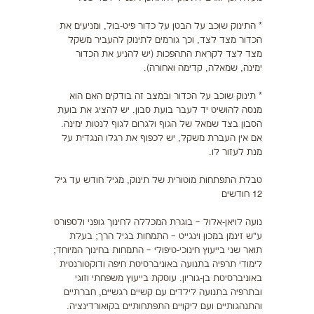
* התינוק שוכב על הבטן על כדור פיט-בול, ומניעים את
הכדור מצד לצד, וכך גורמים לתינוק להעביר משקל
מצד לצד לקראת התהפכות (יש להניע את הכדור
ימינה, שמאלה, קדימה ואחורה).
* תינוק שוכב על הכדור ובמצב זה בודקים האם הוא
מנסה להושיט יד לעבר בועת סבון. יש להציג את בועת
הסבון בצד שמאל של הגוף ולגרום לגוף לנטות ימינה.
אם אין העברת משקל, יש לכפוף את רגלו הנגדית על
מנת לעזור לו.
טבלת התפתחות מוטורית של תינוק, מגיל חודש עד גיל
12 חודשים
נועה לויאן-אלול – בוגרת המכללה לחינוך גופני ולספורט
ע"ש זינמן במכון וינגייט – התמחות בגיל הרך; בעלת
תואר שני בייעוץ חינוכי-טיפולי – התמחות בחינוך המיוחד;
לימודי תרפיה בתנועה באוניברסיטת חיפה ודוקטורנטית
באוניברסיטת בן-גוריון. עוסקת בייעוץ משפחתי וזוגי
ובתרפיה בתנועה לילדים עם קשיים רגשיים, חברתיים
והתנהגותיים ועם ליקויים התפתחותיים בקואורדינציה.