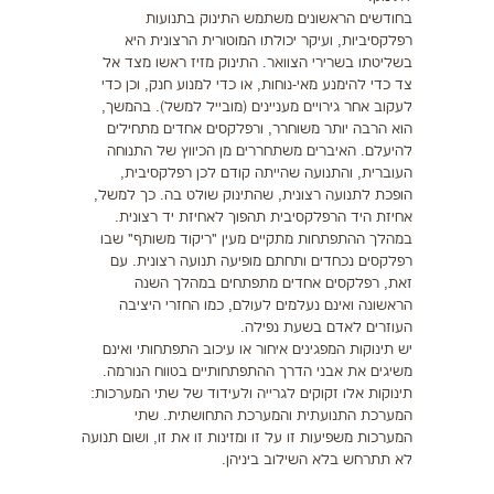
בחודשים הראשונים משתמש התינוק בתנועות
רפלקסיביות, ועיקר יכולתו המוטורית הרצונית היא
בשליטתו בשרירי הצוואר. התינוק מזיז ראשו מצד אל
צד כדי להימנע מאי-נוחות, או כדי למנוע חנק, וכן כדי
לעקוב אחר גירויים מעניינים (מובייל למשל). בהמשך,
הוא הרבה יותר משוחרר, ורפלקסים אחדים מתחילים
להיעלם. האיברים משתחררים מן הכיווץ של התנוחה
העוברית, והתנועה שהייתה קודם לכן רפלקסיבית,
הופכת לתנועה רצונית, שהתינוק שולט בה. כך למשל,
אחיזת היד הרפלקסיבית תהפוך לאחיזת יד רצונית.
במהלך ההתפתחות מתקיים מעין "ריקוד משותף" שבו
רפלקסים נכחדים ותחתם מופיעה תנועה רצונית. עם
זאת, רפלקסים אחדים מתפתחים במהלך השנה
הראשונה ואינם נעלמים לעולם, כמו החזרי היציבה
העוזרים לאדם בשעת נפילה.
יש תינוקות המפגינים איחור או עיכוב התפתחותי ואינם
משיגים את אבני הדרך ההתפתחותיים בטווח הנורמה.
תינוקות אלו זקוקים לגרייה ולעידוד של שתי המערכות:
המערכת התנועתית והמערכת התחושתית. שתי
המערכות משפיעות זו על זו ומזינות זו את זו, ושום תנועה
לא תתרחש בלא השילוב ביניהן.