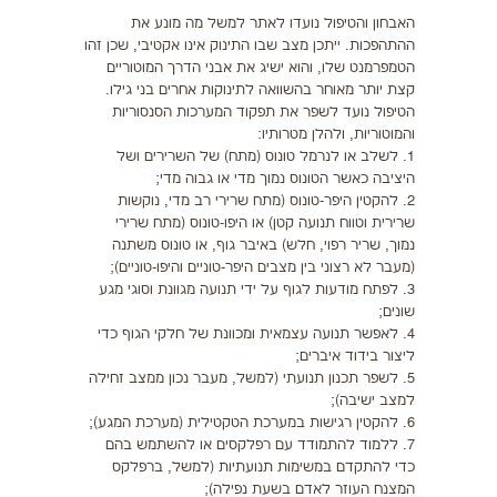
האבחון והטיפול נועדו לאתר למשל מה מונע את
ההתהפכות. ייתכן מצב שבו התינוק אינו אקטיבי, שכן זהו
הטמפרמנט שלו, והוא ישיג את אבני הדרך המוטוריים
קצת יותר מאוחר בהשוואה לתינוקות אחרים בני גילו.
הטיפול נועד לשפר את תפקוד המערכות הסנסוריות
והמוטוריות, ולהלן מטרותיו:
1. לשלב או לנרמל טונוס (מתח) של השרירים ושל
היציבה כאשר הטונוס נמוך מדי או גבוה מדי;
2. להקטין היפר-טונוס (מתח שרירי רב מדי, נוקשות
שרירית וטווח תנועה קטן) או היפו-טונוס (מתח שרירי
נמוך, שריר רפוי, חלש) באיבר גוף, או טונוס משתנה
(מעבר לא רצוני בין מצבים היפר-טוניים והיפו-טוניים);
3. לפתח מודעות לגוף על ידי תנועה מגוונת וסוגי מגע
שונים;
4. לאפשר תנועה עצמאית ומכוונת של חלקי הגוף כדי
ליצור בידוד איברים;
5. לשפר תכנון תנועתי (למשל, מעבר נכון ממצב זחילה
למצב ישיבה);
6. להקטין רגישות במערכת הטקטילית (מערכת המגע);
7. ללמוד להתמודד עם רפלקסים או להשתמש בהם
כדי להתקדם במשימות תנועתיות (למשל, ברפלקס
המצנח העוזר לאדם בשעת נפילה);