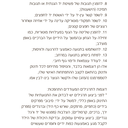
8. להפגין תגובות של פשיטת יד הגנתית או תגובות
תמיכה (הישענות);
9. לשפר קשר עין-יד על ידי הושטת יד לחפצים;
10. לשפר תפקודי מוטוריקה עדינה על ידי אחיזה ושחרור
רצוניים של חפצים קטנים;
11. להפגין שליטה על הגוף בפעילויות מוטוריות, כמו
זחילה על הגחון ובהמשך על הידיים ועל הברכיים באופן
מוצלב;
12. להשתמש בתנועה כאמצעי להרגעה ולוויסות;
13. לפתח ביטחון בתנועה במרחב;
14. לעודד עצמאות ודימוי גוף חיובי.
אלו הן דוגמאות בלבד, והטיפול מתייחס לכל תינוק
ותינוק בהתאם לקצב ההתפתחות האישי שלו,
לטמפרמנט (המזג) שלו ולקשר הנוצר בינו לבין אמו.
דוגמות לתרגילים המעודדים התהפכות:
* לפני ביצוע תרגילים יש לבדוק את התנועתיות של
התינוק באופן כללי, למשל על ידי: סיבובי מפרקים
בידיים (כתפיים, מרפקים, שורש כף היד) וברגליים (מפרק
ירך, ברכיים, קרסוליים); הצלבות (מפגש של יד ורגל
נגדיים); ביצוע עיסויים עמוקים, ובדיקת היכולת של הילד
לקבל מגע באמצעות כפות ידיים וחומרים שעשויים