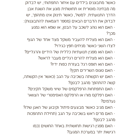
כאשר מתבוננים בילדים עם איחור התפתותי, יש לבדוק
מה מבחינה מוטורית או תחושתית מונע את השגת אבן
הדרך התנועתית. למשל, כאשר תינוק אינו מתהפך, יש
לבדוק את הדברים הבאים (מספר דוגמאות להתבוננות):
· האם הוא נוהג לשכב על הבטן, או שמא הוא נמנע
מכך?
· האם הוא מצליח להעביר משקל מצד אחד של הגוף
לצדו השני כאשר מניחים חפץ כגירוי?
· האם הוא מפגין תנועתיות כללית של הידיים והרגליים?
· האם הוא מצליח להרים רגליים מעבר לראש?
· האם הוא תופס רגל בעזרת כפות ידיו?
· האם טונוס השרירים תקין?
· האם יש הקשתה בשכיבה על הגב (כאשר אין הקשתה,
קשה להתהפך מהגב לבטן)?
· האם התפתחות הרפלקסים של שיווי משקל תקינים?
· האם רפלקס מורו או הרפלקס האסימטרי של הצוואר
נעלמים?
· האם מגיב כאשר מבצעים פיתול וקיבוע של האגן שלו?
· האם מרים ראש בשכיבה על הגב (תחילת התהפכות
מהגב לבטן)?
· האם מפגין רגישות תחושתית באחד החושים (כמו
רגישות יתר במערכת המגע)?