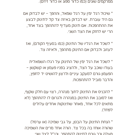
ממרקמים שונים (כמו כדור ספוג או כדור זיזים).
* שיכול רגל ימין על רגל שמאל, וההפך – יש לבדוק אם
גם היד עוברת. יש לבדוק באיזה צד קל לתינוק לבצע
את ההתהפכות. אם תינוק מעדיף להתהפך בצד אחד,
הרי יש לחזק את הצד השני.
* לשכל את רגליו של התינוק (כמו בסעיף הקודם), ואז
לעזוב ולבדוק אם התינוק מתהפך, ולאיזה צד.
* לשכל את רגל ימין של התינוק על רגלו השמאלית
בעודו שוכב על הצד, ולהציג בפניו פעמון או קשקשן –
הפעמון גורם למעקב עיניים ולרצון להושיט יד לחפץ,
והדבר מוביל להתהפכות.
* להכניס את התינוק לתוך מנהרה, רצוי עם חלק שקוף,
ואז לסובב את התינוק במנהרה ולגרום לו להתהפך (לא
מתאים לכל אחד, מאחר שתינוקות אחדים עלולים
לפחד).
* הנחת התינוק על הבטן, על גבי שמיכה (או ערסל)
שהורה אוחז בה בכל צד. הורה אחד מרים את השמיכה
מעלה וכך גורם לתינוק להתהפך. וכנ"ל לצד שני.