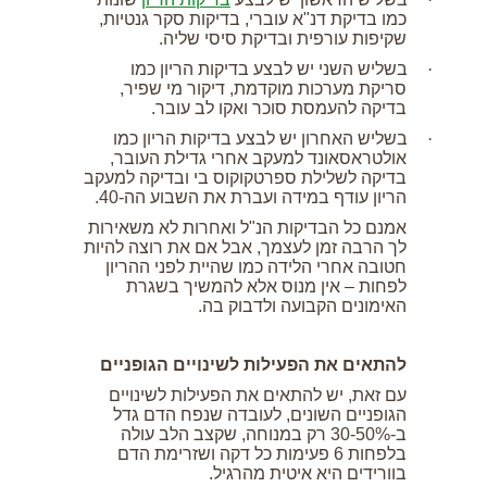
כמו בדיקת דנ"א עוברי, בדיקות סקר גנטיות,
שקיפות עורפית ובדיקת סיסי שליה.
·
בשליש השני יש לבצע בדיקות הריון כמו
סריקת מערכות מוקדמת, דיקור מי שפיר,
בדיקה להעמסת סוכר ואקו לב עובר.
·
בשליש האחרון יש לבצע בדיקות הריון כמו
אולטראסאונד למעקב אחרי גדילת העובר,
בדיקה לשלילת ספרטקוקוס בי ובדיקה למעקב
הריון עודף במידה ועברת את השבוע הה-40.
אמנם כל הבדיקות הנ"ל ואחרות לא משאירות
לך הרבה זמן לעצמך, אבל אם את רוצה להיות
חטובה אחרי הלידה כמו שהיית לפני ההריון
לפחות – אין מנוס אלא להמשיך בשגרת
האימונים הקבועה ולדבוק בה.
להתאים את הפעילות לשינויים הגופניים
עם זאת, יש להתאים את הפעילות לשינויים
הגופניים השונים, לעובדה שנפח הדם גדל
ב-30-50% רק במנוחה, שקצב הלב עולה
בלפחות 6 פעימות כל דקה ושזרימת הדם
בוורידים היא איטית מהרגיל.