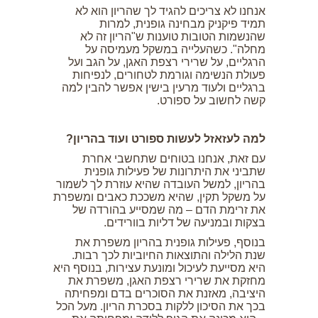
אנחנו לא צריכים להגיד לך שהריון הוא לא
תמיד פיקניק מבחינה גופנית, למרות
שהנשמות הטובות טוענות ש"הריון זה לא
מחלה". כשהעלייה במשקל מעמיסה על
הרגליים, על שרירי רצפת האגן, על הגב ועל
פעולת הנשימה וגורמת לטחורים, לנפיחות
ברגליים ולעוד מרעין בישין אפשר להבין למה
קשה לחשוב על ספורט.
למה לעזאזל לעשות ספורט ועוד בהריון?
עם זאת, אנחנו בטוחים שתחשבי אחרת
שתביני את היתרונות של פעילות גופנית
בהריון, למשל העובדה שהיא עוזרת לך לשמור
על משקל תקין, שהיא משככת כאבים ומשפרת
את זרימת הדם – מה שמסייע בהורדה של
בצקות ובמניעה של דליות בוורידים.
בנוסף, פעילות גופנית בהריון משפרת את
שנת הלילה והתוצאות החיוביות לכך רבות.
היא מסייעת לעיכול ומונעת עצירות, בנוסף היא
מחזקת את שרירי רצפת האגן, משפרת את
היציבה, מאזנת את הסוכרים בדם ומפחיתה
בכך את הסיכון ללקות בסכרת הריון. מעל הכל