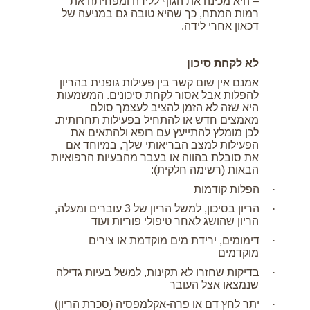
– היא מכינה את הגוף ללידה ומפחיתה את
רמות המתח, כך שהיא טובה גם במניעה של
דכאון אחרי לידה.
לא לקחת סיכון
אמנם אין שום קשר בין פעילות גופנית בהריון
להפלות אבל אסור לקחת סיכונים. המשמעות
היא שזה לא הזמן להציב לעצמך סולם
מאמצים חדש או להתחיל בפעילות תחרותית.
לכן מומלץ להתייעץ עם רופא ולהתאים את
הפעילות למצב הבריאותי שלך, במיוחד אם
את סובלת בהווה או בעבר מהבעיות הרפואיות
הבאות (רשימה חלקית):
·
הפלות קודמות
·
הריון בסיכון, למשל הריון של 3 עוברים ומעלה,
הריון שהושג לאחר טיפולי פוריות ועוד
·
דימומים, ירידת מים מוקדמת או צירים
מוקדמים
·
בדיקות שחזרו לא תקינות, למשל בעיות גדילה
שנמצאו אצל העובר
·
יתר לחץ דם או פרה-אקלמפסיה (סכרת הריון)