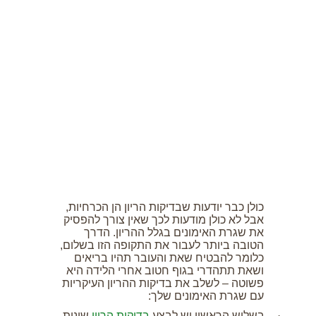
תזונה
התעמלות בריאותית
ריצה
פציעות ספורט
צרכים מיוחדים
בריאות
צור קשר
כולן כבר יודעות שבדיקות הריון הן הכרחיות,
אבל לא כולן מודעות לכך שאין צורך להפסיק
את שגרת האימונים בגלל ההריון. הדרך
הטובה ביותר לעבור את התקופה הזו בשלום,
כלומר להבטיח שאת והעובר תהיו בריאים
ושאת תתהדרי בגוף חטוב אחרי הלידה היא
פשוטה – לשלב את בדיקות ההריון העיקריות
עם שגרת האימונים שלך:
·
בשליש הראשון יש לבצע
בדיקות הריון
שונות