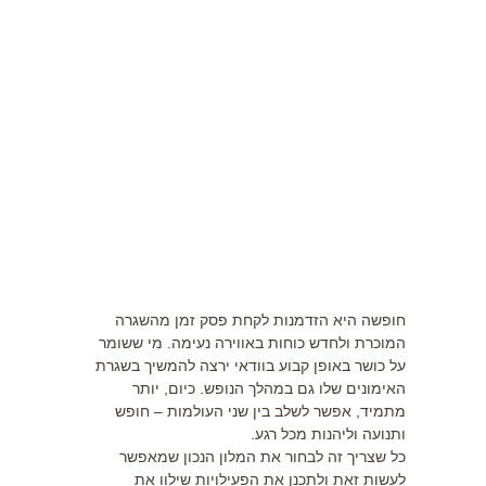
תזונה
התעמלות בריאותית
ריצה
פציעות ספורט
צרכים מיוחדים
בריאות
צור קשר
חופשה היא הזדמנות לקחת פסק זמן מהשגרה
המוכרת ולחדש כוחות באווירה נעימה. מי ששומר
על כושר באופן קבוע בוודאי ירצה להמשיך בשגרת
האימונים שלו גם במהלך הנופש. כיום, יותר
מתמיד, אפשר לשלב בין שני העולמות – חופש
ותנועה וליהנות מכל רגע.
כל שצריך זה לבחור את המלון הנכון שמאפשר
לעשות זאת ולתכנן את הפעילויות שילוו את