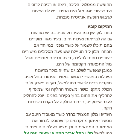
החופשה ממסלולי הליכה, ריצה או רכיבה קרובים
ועד שיעורי יוגה מול הים התיכון. יש לנו הצעות
לגיבוש חופשה אנרגטית מנצחת.
המיקום קובע
בחרו לוקיישן כמו העיר תל אביב בה יש מודעות
גבוהה לבריאות ואיכות חיים. בעיר מגוון מוקדים
בהם תוכלו לשמור על כושר גופני, במיוחד אם
תבחרו מלון ליד הטיילת ששופעת מסלולים מישורים
ייעודיים נוחים להליכה, ריצה ורכיבת אופניים והכל
מול התפאורה הקסומה של הים.
כמובן שאפשר לשלב גם שחייה בוקר מרעננת
ופעילות במכשירי הכושר באוויר הפתוח. בתל אביב
מוקדים רבים לכושר כמו למשל, סקייט פארק גלית
הכולל מתקני כושר ומשטחי החלקה ומי שמעדיף
להחליף את החום בחוץ בקירור בפנים, יוכל להחליק
לעבר אייסקייט, זירת ההחלקה על הקרח בשדרות
רוקח.
העדיפו מלון המצויד בחדר כושר מאובזר היטב עם
מכשירי אימון מתקדמים כך שתוכלו לבחור את
האימונים המתאימים וכן מציע פעילויות חווייתיות.
כמו למשל
מלון בתל אביב המציע שיעורי יוגה על