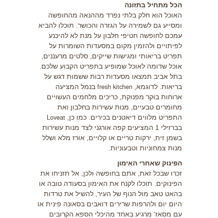
הכל מתחיל בתזונה
האוכל הוא חלק בלתי נפרד מההנאה מהחופשה
ומסייע גם לשמירה על הגזרה והכושר. תוכלו להביא
עמכם לחופשה חטיפי חלבון על מנת לא להיכנע
לפיתויים ולהזמין מקום במסעדות השומרות על
תפריט בריאותי ומגישות שייקים, סלטים מרעננים,
אוכל שדומה לאוכל שמופיע בתפריט הקבוע שלכם.
בתל אביב תמצאו מסעדות רבות ששמות דגש על
בריאות. לדוגמא,
בנמל המציעה
fresh kitchen
ארוחות בוקר מפנוקת, כריכים מלחמים העשויים
מחומרים טבעיים, מנות עשירות בחלבון ואת
התפריט מלווים דיאטנים בכירים. כמו כן,
Loveat
בברזילי 1 המציעים קפה אורגני לצד מנות עשירות
בשמן זית, ירקות טריים או קלויים, אורז מלא ושלל
מנות צמחוניות וטבעוניות.
הפינוק שאחרי האימון
זכרו שבכל זאת, אתם בחופשה ולכן, אל תזניחו את
הפינוקים. תוכלו לקנח את האימון בסעודה טובה או
בהאט טאב מול הנוף של העיר, להשיל את טרדות
היום יום ולהרפות שרירים דואבים בסאונה פינית או
עם מסאז' מרגיע באחד מהיכלי הספא הקרובים