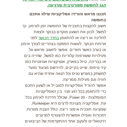
הגג לחופשה ספורטיבית ומרגיעה.
תכננו מראש והורידו אפליקציות שילוו אתכם
בחופשה
חשוב להקצות בתוכנית של החופשה זמן לאימון. כך
למשל, לכוון את השעון מוקדם בבוקר ולצאת
להליכה או ריצה או להתאמן
בחדר הכושר
לפני
ארוחת הבוקר, לעשות הפסקה בצהריים לצורך אימון
או בערב כאשר חוזרים. אפשר לחשוב מראש על
פעילויות ששורפות קלוריות כמו למשל, שחייה בים
או בבריכה, טיול בפארק, אטרקציות אנרגטיות כמו
קיר טיפוס, שייט בקייקים, להירשם מבעוד מועד
למשחק במגרש טניס וכל הנאה אחרת שהיא גם
חוויה וגם פעילות ממריצה.
אפשר להוריד אפליקציות למובייל או לשעון החכם
כדי להתאמן בכל רגע פנוי. בין האפליקציות
המומלצות -
, שכולל הדרכה לאימון בכל
Power 20
עת. אפליקציה מצוינת לרצים היא
,
Runkeeper
שמציגה תוכנית אימוני ריצה, כולל הצבת מטרות,
תזכורות ואפילו אפשרות להצטרף למרוצים
וירטואליים ולעקוב אחר ההתקדמות של הביצועים.