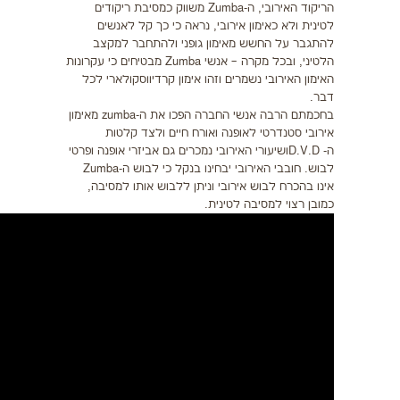
הריקוד האירובי, ה-Zumba משווק כמסיבת ריקודים
לטינית ולא כאימון אירובי, נראה כי כך קל לאנשים
להתגבר על החשש מאימון גופני ולהתחבר למקצב
הלטיני, ובכל מקרה – אנשי Zumba מבטיחים כי עקרונות
האימון האירובי נשמרים וזהו אימון קרדיווסקולארי לכל
דבר.
בחכמתם הרבה אנשי החברה הפכו את ה-zumba מאימון
אירובי סטנדרטי לאופנה ואורח חיים ולצד קלטות
ה- D.V.Dושיעורי האירובי נמכרים גם אביזרי אופנה ופרטי
לבוש. חובבי האירובי יבחינו בנקל כי לבוש ה-Zumba
אינו בהכרח לבוש אירובי וניתן ללבוש אותו למסיבה,
כמובן רצוי למסיבה לטינית.