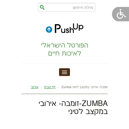
הפורטל הישראלי
לאיכות חיים
חדר כושר
Zumba-זומבה- אירובי במקצב לטיני
דף הבית
אירובי
הצהרת נגישות
ZUMBA-זומבה- אירובי
במקצב לטיני
הריון,לידה,תינוק
מתיחות וגמישות