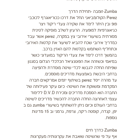
Zumba-זומבה -תחילת הדרך
Perez הקולומביאני החל את דרכו ככוריאוגרף לכוכבי
פופ ובין היתר לימד את שקירה צעדי ריקוד ויצר
כגיאוגרפיות למופעיה. הרעיון לשלב מוסיקה לטינית
מסורתית בשיעורי אירובי צץ במקרה, perez אשר עבד
כמדריך אירובי שכח להביא לשיעור את קלטות האירובי
וכתחליף השתמש בקלטות להם האזין ברכב.
בהמשך דרכו לימד את צעדי הריקוד במועדוני כושר
במיאמי וכשזהה את הפוטנציאל הכלכלי הגלום בסגנון
שפיתח החלה לגבשו לכדי שיטה מוסדרת ולהפיצה
ברחבי היבשת באמצעות מדריכים מוסמכים.
עד מהרה ייסד perez בשיתוף יזמים אמריקאים חברה
המקדמת ומשווקת את השיטה- כיום עיקר פעילותה של
החברה הוא הסמכת מדריכים ומכירת D.V.D ללימוד
עצמי.לאחרונה החלה החברה להכשיר מדריכים לשיטה
ברחבי העולם וכיום ניתן להשתתף בשיעורי zumba גם ב
יפן, קנדה, קוסטה ריקה, צרפת, גרמני וב 15 מדינות
נוספות.
Zumba כדרך חיים
אף על פי שהשיטה שואבת את עקרונותיה מעקרונות