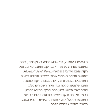
תזונה
התעמלות בריאותית
ריצה
פציעות ספורט
צרכים מיוחדים
בריאות
ה-Zumba Fitness, כפי שהוא מכונה באופן רשמי, פותח
צור קשר
באמצע שנות ה-90 על ידי אמריקאי ממוצע קולומביאני,
רקדן ומאמן אירובי פופולארי- Alberto “Beto” Perez.
למעשה מדובר בשיעורי אירובי לצלילי מוסיקה לטינית
המשלבים אלמנטים וצעדים מסגנונות ריקוד כסמבה,
ממבו, פלמנקו, סלסה ועד. מקור השם הינו סלנג
קולומביאני ופירושו לנוע מהר ובכיף. ממציא הסגנון
הקפיד על פיתוח קומבינציות פשוטות וקלות לביצוע
המאפשרות לכל אדם להשתתף בשיעור, לנוע בקצב
הלטיני ולהרגיש כרקדן סלסה.