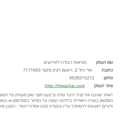
שם העסק
מציאות רבודה לאירועים
כתובת
אלי ויזל 2, ראשון לציון מיקוד 7171603
טלפון
0528215212
אתר העסק
http://hiteachar.com/
לאחר שהבנו את קהל היעד שלנו וביצענו חקר שוק מעמיק על המוצ
הממשק בצורה ויזואלית בלחיצה קטנה על כפתור בסמרטפון או בטאבלט
ולגרום לאנשים להסתכל עליו בנקודת מבט אחרת לגמרי. כמובן שיש 