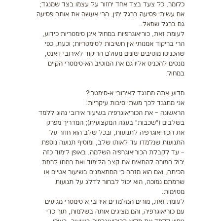
כלומר, כל צעד בצד אחד יחזור על עצמו בצד שמנגד;
אם עשיתי פסיעה ברגל ימין, הרי אעשה את אותה פסיעה
גם ברגל שמאל.
לעומת זאת, כוריאוגרפיות במחול אינן סימטריות כידוע,
הרי בריקוד אמנותי אין חשיבות לסימטריות; וכעת, כפי
שהכניסו מוטיבים שונים מעולם הריקוד לאירובי דאנס,
מנסים להכניס אליו גם את המוטיב הא-סימטרי הקיים
במחול.
מדוע אתה מתנגד לאירובי א-סימטרי?
אני מתנגד לכך משתי סיבות עיקריות:
הראשונה – את הכוריאוגרפיה בשיעור אירובי נהוג ללמד
בשלבים ("שכבות" בעגה המקצועית); המדריך מפרק
את הכוריאוגרפיה לתנועות, ובכל שלב הוא חוזר על
התנועות שנלמדו עד לאותו שלב, ומוסיף תנועה נוספת
– עד לקבלת הכוריאוגרפיה השלמה. באופן לימוד כזה
יכול המורה להתאים את קצב הלימוד ואת רמתו לרמת
הכיתה, ואם הוא מזהה כי המתאמנים בשיעור אטיים או
שרמתם נמוכה, הוא יכול לבחור לדלג על תנועות
מסוימות.
לעומת זאת, מורים המלמדים אירובי א-סימטרי מגיעים
עם כוריאוגרפיה, והם מציגים אותה בשלמות, תוך כדי