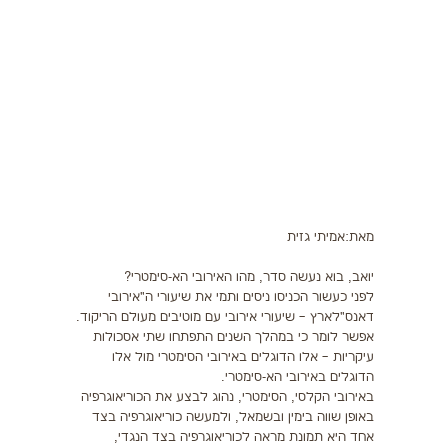
תזונה
התעמלות בריאותית
ריצה
פציעות ספורט
צרכים מיוחדים
מאת:אמיתי גזית
בריאות
יואב, בוא נעשה סדר, מהו האירובי הא-סימטרי?
צור קשר
לפני כעשור הכניסו ניסים ותמי את שיעורי ה"אירובי
דאנס"לארץ – שיעורי אירובי עם מוטיבים מעולם הריקוד.
אפשר לומר כי במהלך השנים התפתחו שתי אסכולות
עיקריות – אלו הדוגלים באירובי הסימטרי מול אלו
הדוגלים באירובי הא-סימטרי.
באירובי הקלסי, הסימטרי, נהוג לבצע את הכוריאוגרפיה
באופן שווה בימין ובשמאל, ולמעשה כוריאוגרפיה בצד
אחד היא תמונת מראה לכוריאוגרפיה בצד הנגדי,