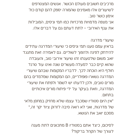
מרכיבים חשובים מעולם הכושר. אנשים המצטרפים
לשיעורים אלו מאמינים שהמורה יספק להם קודם כול
אימון כושר טוב.
אני מצפה מדמויות מרכזיות כמו תמי וניסים, המובילות
את ענף האירובי – לתת דעתם גם על דברים אלו.
שיעורי מדרגה
בראיון עמם טענו תמי וניסים כי שיעורי המדרגה עתידים
להידחק לפינה ולהפוך לשוליים. גם לאמירה זאת מתנגד
יואב משום שלטענתו זהו שיעור אירובי טוב, והעובדה
שהוא קיים כבר למעלה מעשרים שנה ואינו עוד טרנד
חולף היא הוכחה לכך. לדבריו המקומות שבהם שיעורי
המדרגה נשארו פופולריים, הם המקומות שמלמדים בהם
מורים טובים, ולכן לדעתו יש לשמר ולפתח את שיעורי
המדרגה, וזאת בעיקר על ידי פיתוח מורים איכותיים
בתחום.
"אין היום סטודיו שמכבד עצמו שלא מחזיק במחסן מלאי
של מדרגות, ואני לא רואה סיבה לזרוק ציוד יקר זה,"
מסכם יואב את הנושא.
לסיכום, כיצד אתם בסטודיו B מתכוונים לתת מענה
לצורך של הקהל בריקוד?