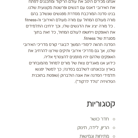
אנחנו מכירים היטב את עולם הריקוד ומתכננים לפתח
את האירובי דאנס עם דגשים ופרשנות מקצועית שלנו.
בנינו סדנה המורכבת מסדרת מפגשים שנשלב בהם
מורה מעולם המחול עם מורה מעולם האירובי וה-fitness
. כל מורה יציג את הדגשים שלו, וכך ירחיבו התלמידים
את האופקים וייחשפו לעולם המחול, כל זאת בתוך
מסגרת של fitness.
הסדנה תהווה לימודי המשך לבוגרי קורס מדריכי האירובי
שלנו, אך גם מדריכי אירובי ותיקים שירצו להרחיב את
האופקים שלהם יהיו מוזמנים להצטרף אליה.
כידוע אנו מאגדים צוות של מורים למחול מהמובחרים
בארץ ובכוונתנו לשלבם בסדנה; כך למשל יפגשו
תלמידי הסדנה את אונה הולברוק (שופטת בתוכנית
הטלוויזיה "נולד לרקוד").
קטגוריות
חדר כושר
הריון, לידה, תינוק
מתיחות וגמישות