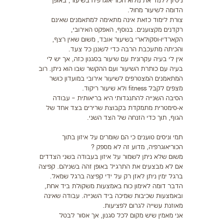
ניסיון ללמד את מלוא הכוריאוגרפיה בשיעור, באופן
הדומה לשיעור מחול.
צורת לימוד כזאת אינה מתאימה למתאמנים שאינם
רקדנים מקצוענים. בנוסף, האפקט האירובי,
הקארדיו-וסקולארי בשיעור אובד, משום שאין רצף,
והכיתה מתעכבת הרבה כדי לשננן כל צעד.
אין לי בעיה עקרונית עם שיעור בסגנון כזה, אך יש לי
בעיה עם כותרת השיעור ועם ההקשר שבו הוא ניתן. רוב
המתאמנים המצטרפים לשיעור אירובי במועדון כושר
מצפים לקבל fitness ולא שיעור ריקוד.
הסיבה השנייה להתנגדותי היא בריאותית ­– עבודה
א-סימטרית מתמקדת בקבוצת שרירים בצד אחד של
הגוף, תוך כדי הזנחה של הצד השני.
תמי וניסים טוענים כי הם שומרים על איזון בתוך
הכוריאוגרפיה, מדוע זה לא מספק ?
משום שלא ניתן לשמור על איזון בעבודה בשני הצדדים
אם לא מבצעים את התרגיל באופן זהה בשניהם. קפיצה
ברגל ימין ניתן לאזן רק על ידי קפיצה ברגל שמאל.
הדבר דומה לאימון כוח באמצעות משקולת ביד אחת,
ובאמצעות שכיבות שמיכה ביד השנייה. עבודה שאינה
מאוזנת עשייה לגרום לפציעות.
אני מאמין שיש מקום לכל סגנון, אך אסור לבטל