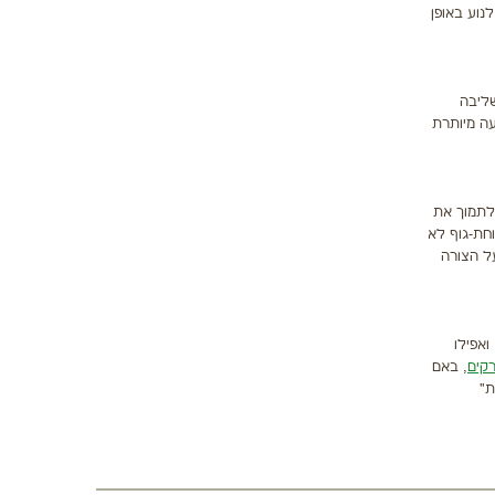
נוע באופן
שליבה
עה מיותרת
 לתמוך את
וחת-גוף לא
על הצורה
ואפילו
קים
, באם
ת"