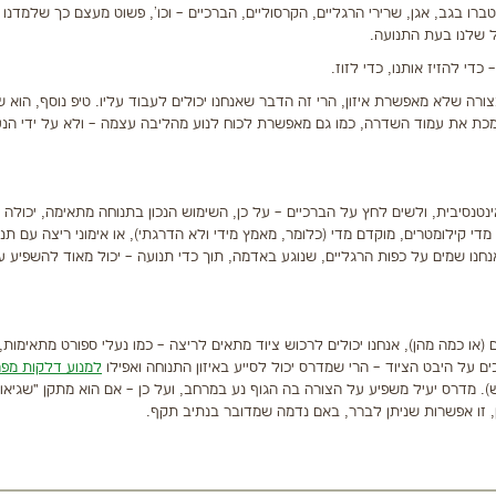
 בגב, אגן, שרירי הרגליים, הקרסוליים, הברכיים – וכו', פשוט מעצם כך שלמדנו ל
ל שלנו בעת התנועה.
כדי להזיז אותנו, כדי לזוז.
בצורה שלא מאפשרת איזון, הרי זה הדבר שאנחנו יכולים לעבוד עליו. טיפ נוסף, הוא 
 תומכת את עמוד השדרה, כמו גם מאפשרת לכוח לנוע מהליבה עצמה – ולא על ידי הנ
ינטנסיבית, ולשים לחץ על הברכיים – על כן, השימוש הנכון בתנוחה מתאימה, יכולה
מדי קילומטרים, מוקדם מדי (כלומר, מאמץ מידי ולא הדרגתי), או אימוני ריצה עם תנ
 שאנחנו שמים על כפות הרגליים, שנוגע באדמה, תוך כדי תנועה – יכול מאוד להשפיע 
או כמה מהן), אנחנו יכולים לרכוש ציוד מתאים לריצה – כמו נעלי ספורט מתאימות, 
ם על היבט הציוד – הרי שמדרס יכול לסייע באיזון התנוחה ואפילו
למנוע דלקות מפר
. מדרס יעיל משפיע על הצורה בה הגוף נע במרחב, ועל כן – אם הוא מתקן "שגיאו
ן, זו אפשרות שניתן לברר, באם נדמה שמדובר בנתיב תקף.