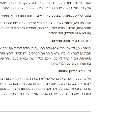
האופטימלית ביותר של התנגדות. הדבר יכול להקל על כאבים שהצטברו
אפקטיבי, ועל כן איברים שונים לא צריכים להחזיק לחינם את המשק
באופן כללי, כשאנחנו נמצאים באיזון – צריך פחות אנרגיה, או מאמץ – 
השאיפה היא, לחזור לאיזון – גם תוך כדי הליכה. אם אנחנו הולכים 
חזקה (כמו, הבטן), יכולה לסייע בהליכה, והסיבה לכך היא כי היא
(או לא אופטימאלית) של הגפיים.
ריצה מהירה – תנוחה מתאימה
וכשזה נוגע לריצה, הרי שהפעולה התנועתית יכולה להיות אף יותר א
הברכיים לבריאות. מה שלא תומך את הברכיים, זה הניסיון לרוץ יותר 
מתאימה, ואפילו ציוד לא נכון – כמו נעלי ריצה. (באופן מעניין, מה
בה אנחנו נעים עם הגוף שלנו).
ציוד הולם לאיזון התנועה
על כן, מעבר לכך שאנחנו יכולים לתקן את התנוחה איתה אנחנו רצים (
לבחון את האפשרות של ריצה יחפה, אם זה אופטימלי. ואם כבר הולכי
הדבר מתבקש (שכן, לעתים תיקון התנוחה באופן מודע הוא המתבקש)
בתנוחה, שאחראיות על יצירת כאבים בגוף – הוא יכול לעבוד. על כ