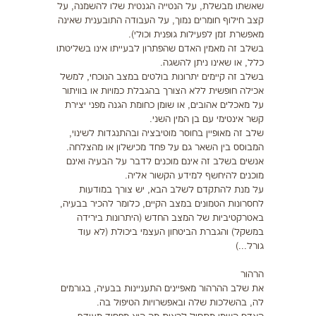
שאשתו מבשלת, על הנטייה הגנטית שלו להשמנה, על
קצב חילוף חומרים נמוך, על העבודה התובענית שאינה
מאפשרת זמן לפעילות גופנית וכולי).
בשלב זה מאמין האדם שהפתרון לבעייתו אינו בשליטתו
כלל, או שאינו ניתן להשגה.
בשלב זה קיימים יתרונות בולטים במצב הנוכחי, למשל
אכילה חופשית ללא הצורך בהגבלת כמויות או בוויתור
על מאכלים אהובים, או שומן כחומת הגנה מפני יצירת
קשר אינטימי עם בן המין השני.
שלב זה מאופיין בחוסר מוטיבציה ובהתנגדות לשינוי,
המבוסס בין השאר גם על פחד מכישלון או מהצלחה.
אנשים בשלב זה אינם מוכנים לדבר על הבעיה ואינם
מוכנים להיחשף למידע הקשור אליה.
על מנת להתקדם לשלב הבא, יש צורך במודעות
לחסרונות הטמונים במצב הקיים, כלומר להכיר בבעיה,
באטרקטיביות של המצב החדש (היתרונות בירידה
במשקל) והגברת הביטחון העצמי ביכולת (לא עוד
גורל...)
הרהור
את שלב ההרהור מאפיינים התעניינות בבעיה, בגורמים
לה, בהשלכות שלה ובאפשרויות הטיפול בה.