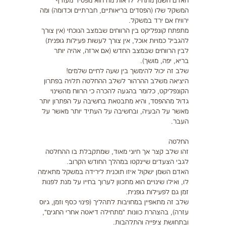
האדם השמן מתחיל לראות מה הוא מפסיד מעודף
המשקל שלו (הפסדים בריאותיים, חברתיים וכדומה) ומה
ירוויח אם ירד במשקל.
מתפתח קונפליקט בין הרווחים שבמצב הנוכחי (אין צורך
להגביל כמויות אוכל, אין צורך לעשות פעילות גופנית)
לבין הרווחים שבמצב החדש (אם ארזה, אהיה יותר
בריא, יפה, מושך).
שלב זה יכול להימשך בין שעה לחיים שלמים!
היציאה משלב ההרהור לשלב ההחלטה תלויה בפתרון
הקונפליקט, כלומר בהגעה להכרה כי הרווח מהשינוי
גדול מההפסד, והיא מתבטאת בחשיבה על הפתרון יותר
מאשר על הבעיה, ובחשיבה על העתיד יותר מאשר על
העבר.
החלטה
זהו שלב קצר אך חיוני מאוד, שמתקבלת בו ההחלטה
לגבי הצעדים שיינקטו במהלך החודש הקרוב.
האדם השמן ישקול איזו תוכנית לירידה במשקל מתאימה
לו, ואילו שינויים הוא מתכוון לערוך בחייו על מנת לפנות
זמן גם לפעילות גופנית.
שלב זה מתאפיין במחויבות לתהליך (פינוי כסף וזמן, גיוס
עזרה), בהצהרת כוונות "מתחילה דיאטה אחרי החגים",
ובתחושת ציפייה והתלהבות.