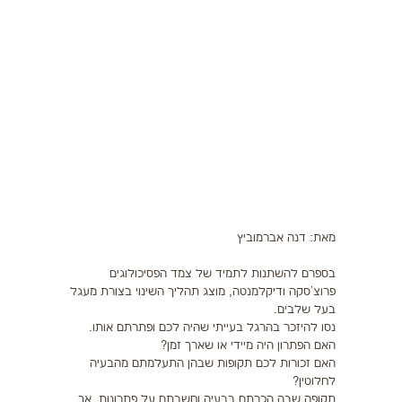
תזונה
התעמלות בריאותית
ריצה
פציעות ספורט
צרכים מיוחדים
בריאות
מאת: דנה אברמוביץ
צור קשר
בספרם להשתנות לתמיד של צמד הפסיכולוגים
פרוצ'סקה ודיקלמנטה, מוצג תהליך השינוי בצורת מעגל
בעל שלבים.
נסו להיזכר בהרגל בעייתי שהיה לכם ופתרתם אותו.
האם הפתרון היה מיידי או שארך זמן?
האם זכורות לכם תקופות שבהן התעלמתם מהבעיה
לחלוטין?
תקופה שבה הכרתם בבעיה וחשבתם על פתרונות, אך