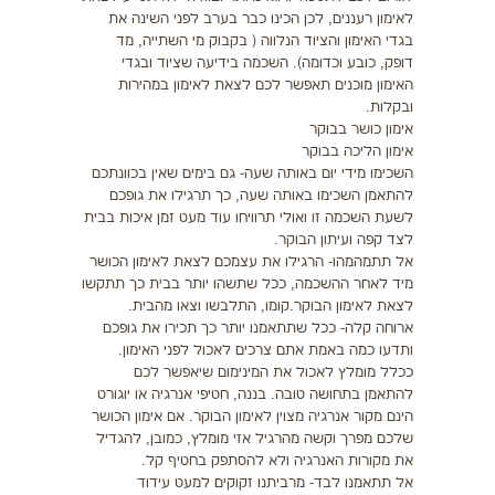
לאימון רעננים, לכן הכינו כבר בערב לפני השינה את
בגדי האימון והציוד הנלווה ( בקבוק מי השתייה, מד
דופק, כובע וכדומה). השכמה בידיעה שציוד ובגדי
האימון מוכנים תאפשר לכם לצאת לאימון במהירות
ובקלות.
אימון כושר בבוקר
אימון הליכה בבוקר
השכימו מידי יום באותה שעה- גם בימים שאין בכוונתכם
להתאמן השכימו באותה שעה, כך תרגילו את גופכם
לשעת השכמה זו ואולי תרוויחו עוד מעט זמן איכות בבית
לצד קפה ועיתון הבוקר.
אל תתמהמהו- הרגילו את עצמכם לצאת לאימון הכושר
מיד לאחר ההשכמה, ככל שתשהו יותר בבית כך תתקשו
לצאת לאימון הבוקר.קומו, התלבשו וצאו מהבית.
ארוחה קלה- ככל שתתאמנו יותר כך תכירו את גופכם
ותדעו כמה באמת אתם צרכים לאכול לפני האימון.
ככלל מומלץ לאכול את המינימום שיאפשר לכם
להתאמן בתחושה טובה. בננה, חטיפי אנרגיה או יוגורט
הינם מקור אנרגיה מצוין לאימון הבוקר. אם אימון הכושר
שלכם מפרך וקשה מהרגיל אזי מומלץ, כמובן, להגדיל
את מקורות האנרגיה ולא להסתפק בחטיף קל.
אל תתאמנו לבד- מרביתנו זקוקים למעט עידוד