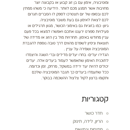
ומוטיבציה, אימון עם בן זוג קבוע או בקבוצה יוצר
מחויבות אשר תמנע מכם לוותר. הידיעה כי משהו ממתין
לכם ובסופו של יום תצטרכו לספק לו הסברים תגרום
לכם לצאת לאימון גם בעת משבר מוטיבציה.
גיוון- כמו בזוגיות גם באימוני הכושר, מגוון תרגילים או
פעילויות ספורט ירעננו אתכם ויאפשרו למצוא בכל פעם
עניין מחודש באימון. תחרויות מול בין הזוג או מדידה של
תוצאות וניסיון לשפרם מהווים דרך טובה נוספת להגברת
המוטיבציה ושמירה על עניין .
הגדירו יעדים- בחרו יעדים מדידים וברי השגה והיצמדו
לתוכנית האימון שתאפשר לעמוד ביעדים אלה. יעדים
יכולים להיות יעד ירידה במשקל, מרחק, זמן וכדומה.
ככל שתעמדו ביעדים כך תגבר המוטיבציה שלכם
ותקומו ברצון לקול צלצול ההשכמה בבוקר.
קטגוריות
חדר כושר
הריון, לידה, תינוק
מתיחות וגמישות