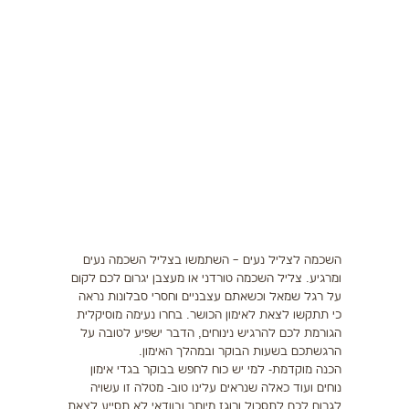
תזונה
התעמלות בריאותית
ריצה
פציעות ספורט
צרכים מיוחדים
בריאות
צור קשר
השכמה לצליל נעים – השתמשו בצליל השכמה נעים
ומרגיע. צליל השכמה טורדני או מעצבן יגרום לכם לקום
על רגל שמאל וכשאתם עצבניים וחסרי סבלונות נראה
כי תתקשו לצאת לאימון הכושר. בחרו נעימה מוסיקלית
הגורמת לכם להרגיש נינוחים, הדבר ישפיע לטובה על
הרגשתכם בשעות הבוקר ובמהלך האימון.
הכנה מוקדמת- למי יש כוח לחפש בבוקר בגדי אימון
נוחים ועוד כאלה שנראים עלינו טוב- מטלה זו עשויה
לגרום לכם לתסכול ורוגז מיותר ובוודאי לא תסייע לצאת