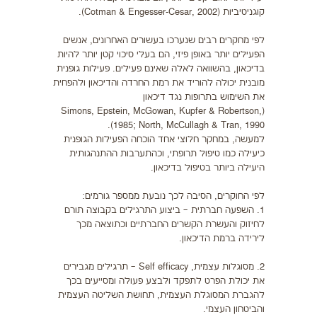
קוגניטיביות (Cotman & Engesser-Cesar, 2002).
לפי מחקרים רבים שנערכו בעשורים האחרונים, אנשים
הפעילים יותר באופן פיזי, הם בעלי סיכוי קטן יותר להיות
בדיכאון, בהשוואה לאלה שאינם פעילים. פעילות גופנית
מובנית יכולה להוריד את רמת החרדה והדיכאון ולהפחית
את השימוש בתרופות נגד דיכאון
(Simons, Epstein, McGowan, Kupfer & Robertson,
1985; North, McCullagh & Tran, 1990).
למעשה, במחקר חלוצי אחד הוכחה הפעילות הגופנית
כיעילה כמו טיפול תרופתי, וכהתערבות ההתנהגותית
היעילה ביותר בטיפול בדיכאון.
לפי החוקרים, הסיבה לכך נובעת ממספר גורמים:
1. השפעה חברתית – ביצוע התרגילים בקבוצה תורם
לחיזוק והעשרת הקשרים החברתיים וכתוצאה מכך
לירידה ברמת הדיכאון.
2. מסוגלות עצמית, Self efficacy – תרגילים מגבירים
את יכולת הפרט לתפקד ולבצע פעולה ומסייעים בכך
להגברת המסוגלת העצמית, תחושת השליטה העצמית
והביטחון העצמי.