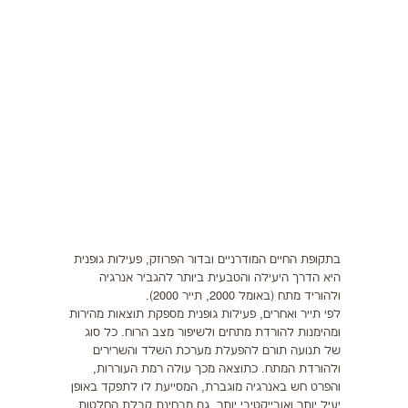
תזונה
התעמלות בריאותית
ריצה
פציעות ספורט
צרכים מיוחדים
בריאות
צור קשר
בתקופת החיים המודרניים ובדור הפרוזק, פעילות גופנית
היא הדרך היעילה והטבעית ביותר להגביר אנרגיה
ולהוריד מתח (באומל 2000, תייר 2000).
לפי תייר ואחרים, פעילות גופנית מספקת תוצאות מהירות
ומהימנות להורדת מתחים ולשיפור מצב הרוח. כל סוג
של תנועה תורם להפעלת מערכת השלד והשרירים
ולהורדת המתח. כתוצאה מכך עולה רמת העוררות,
והפרט חש באנרגיה מוגברת, המסייעת לו לתפקד באופן
יעיל יותר ואובייקטיבי יותר, גם מבחינת קבלת החלטות