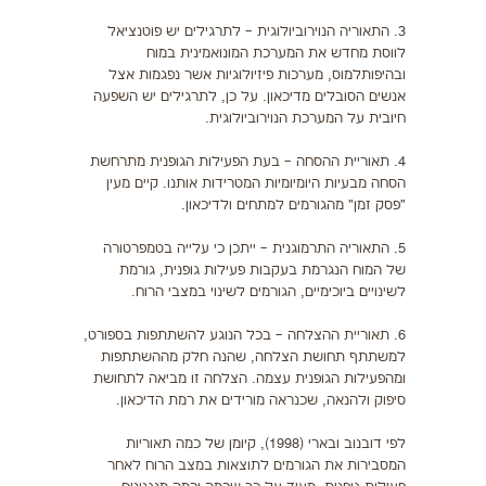
3. התאוריה הנוירוביולוגית – לתרגילים יש פוטנציאל
לווסת מחדש את המערכת המונואמינית במוח
ובהיפותלמוס, מערכות פיזיולוגיות אשר נפגמות אצל
אנשים הסובלים מדיכאון. על כן, לתרגילים יש השפעה
חיובית על המערכת הנוירוביולוגית.
4. תאוריית ההסחה – בעת הפעילות הגופנית מתרחשת
הסחה מבעיות היומיומיות המטרידות אותנו. קיים מעין
"פסק זמן" מהגורמים למתחים ולדיכאון.
5. התאוריה התרמוגנית – ייתכן כי עלייה בטמפרטורה
של המוח הנגרמת בעקבות פעילות גופנית, גורמת
לשינויים ביוכימיים, הגורמים לשינוי במצבי הרוח.
6. תאוריית ההצלחה – בכל הנוגע להשתתפות בספורט,
למשתתף תחושת הצלחה, שהנה חלק מההשתתפות
ומהפעילות הגופנית עצמה. הצלחה זו מביאה לתחושת
סיפוק ולהנאה, שכנראה מורידים את רמת הדיכאון.
לפי דובנוב ובארי (1998), קיומן של כמה תאוריות
המסבירות את הגורמים לתוצאות במצב הרוח לאחר