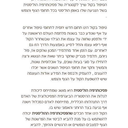
הטיפול בקול שייך לקטגוריה של פסיכותרפיה הוליסטית
בשל הנגיעה שלו באופן הוליסטי בכל תחומי הגוף והנפש
.
טיפול בקול הינו תחום חדש יחסית לתחומי טיפול אחרים
על אף שנודע כבר בשנות מלחמת העולם הראשונה על
ידי וולפסון שחווה על עצמו את הגילוי שבשחרור הקול
ואף ריפא עצמו והחל לסייע באמצעות הדרך הזו גם
לאחרים. עם הזמן אחד מתלמידי המכון שהקים אז, פול
ניוהם, תלמיד מבריק שחקר ביתר שאת את הנושא ורצה
להחילו על סוגי בעיות שונים, על אוכלוסיות שונות,
והמשיך וחקר את תחומי הטיפול השונים אשר יוכלו
להעצים , להעמיק ולבסס את המידע אודות העוצמה
שיש להשפעת הקול על הגוף והנפש.
פסיכותרפיה הוליסטית
היא מושג שמתייחס ליכולת
לגלות את ההיסטוריה הביוגרפית הפסיכולוגית של האדם
דרך התנהלותו הכללית, מתייחסת לאדם כמכלול וישנה
אף נגיעה בצד הרוחני והאמוני שיש בו.
הקול הינו אחד הכלים
שהפסיכותרפיה ההוליסטית
יכולה
להשתמש בו על מנת להביא לביטוי את הפרשנות של
הגוף למצבים הנפשיים או הרגשיים וההיפך, להביא