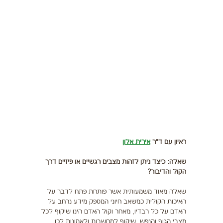
תזונה
התעמלות בריאותית
ריצה
פציעות ספורט
צרכים מיוחדים
בריאות
צור קשר
ראיון עם ד"ר
אירית אלון
שאלה: כיצד ניתן לזהות מצבים רגשיים או פיזיים דרך
הקול והדיבור?
שאלה מאוד משמעותית אשר פותחת פתח לדבר על
האיכות הקולית כמשאב חיוני המספק מידע נרחב על
האדם על כל רבדיו, מאחר וקול האדם הינו שיקוף לכל
מצבי הגוף והנפש, שיקוף למחשבות ולאמונות לכן