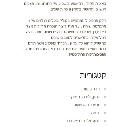
באיכות הקול , המושפע ומשפיע על התנהגויות, מצבים
רגשיים ותחושת ביטחון ונוכחות שונים.
חלק מהטיפול המתקיים בקולל ובכלים הנלווים אליו,
מתקיימת שיחה , על מנת ליצור הנכחה מילולית אצל
האדם,כך שהאדם מטמיע גם מילים שונות ממה שהיה
רגיל אליהן בהקשרים למצבים שונים
כך שהקול הוא כלי מגוון , הכרחי ומשפיע אשר תורם
רבות ומעצים מאוד את שיטות הטיפול המגוונות בתחומי
הפסיכותרפיה ה
הוליסטית
.
קטגוריות
חדר כושר
הריון, לידה, תינוק
מתיחות וגמישות
תזונה
התעמלות בריאותית