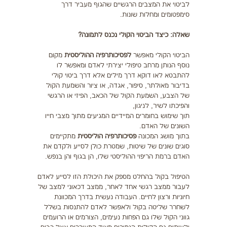
לביטוי את המצבים הרגשיים שהגוף מעביר דרך
סימפטומים ומחלות שונות.
שאלה: כיצד הביטוי הקולי נכנס לתמונה?
הביטוי הקולי מאפשר
לפסיכותרפיה ההוליסטית
מקום
נוסף הנותן מרחב טיפולי יצירתי לאדם ומאפשר לו
להתבטא לאו דוקא דרך מילים אלא דרך ביטוי קולי
בדיבור מאולתר, סיפור, אגדה, או ציור והשמעת הקול
של הצבע, השמעת הקול של הכאב, הפיזי או הרגשי
והפיכתו לשיר, לניגון,
תוך שימוש בחומרים המיידיים המגיעים מתוך מצבי חייו
השונים של האדם.
בתוך מושג המכונה
פסיכותרפיה הוליסטית
מתקיימים
סוגים שונים של שיטות, שמטרת כולן לסייע ולקדם את
האדם ברמת הריפוי ההוליסטי שלו, הן בגוף והן בנפש.
הטיפול בקול בהחלט מספק את היכולת הזו לסייע לאדם
לעבור ממצב רגשי אחד לאחר, ממצב דכאוני למצב של
חיוניות ורצון לחיים. העבודה נעשית בדרך המכוונת
לשחרר שליטה בקול ולאפשר לאדם להתנסות בשלל
גווני הקול שלו גם הפחות נעימים, הצורמים או הרועמים