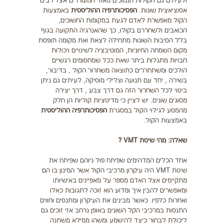
ולעיתים גם הקולות הנמוכים מאוד המעוררים אצל רבים
אסוציאצית שונות.
הפסיכותרפיה ההוליסטית
באמצעות
הקול מאפשרת לאדם לגעת במקומות החשוכים,
הכואבים ולשחררם בקולו, כך שהאנרגיה התקועה בגוף
בלל הסיבות השונות מתחילה לצאת ואת מקומה תופסת
מקום השמחה החיוניות, המוטיבציה לשינויים ויכולות
חבויות מתגלות ביתר שאת ככל שמחסומים רגשיים
הולכים ומשתחררים כתוצאה משחרור הקול , בדיבור,
בשירה , יחד עם תנועה וצלילי מוסיקה, לעיתים גם ניתן
ביטוי לכל השחרור הזה גם דרך צבע , דרך יצירה
מסוגים שונים. יש לציין כי מדיטציות קוליות הן חלק
מהמסע לגילוי הקול במסגרת
הפסיכותרפיה ההוליסטית
באמצעות הקול.
שאלה: מהי שיטת VMT ?
אחד הכלים המדהימים שפיתח פול ניוהם שפיתח את
שיטת VMT היה עיקרון מרכיבי הקול אשר המינון בו הם
מתקיימים אצל האדם מספר על מאפיינים באישיותו
ומאפשרים להבין איך ומדוע הוא זוכה לתגובות כאלו
ואחרות כלפיו. כאשר מבינים את העיקרון ומתנסים וחווים
התנסות במרכיבי הקל השונים באופן נרחב אזי זוכים גם
ליכולת לבחור כיצד להישמע ומשהו ממילא משתנה