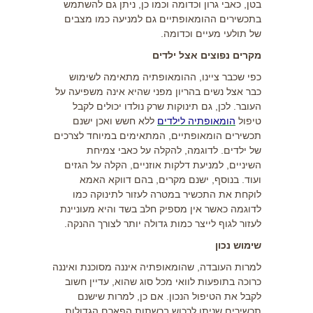
בטן, כאבי גרון וכדומה וכמו כן, ניתן גם להשתמש
בתכשירים ההומאופתיים גם למניעה כמו מצבים
של תולעי מעיים וכדומה.
מקרים נפוצים אצל ילדים
כפי שכבר ציינו, ההומאופתיה מתאימה לשימוש
כבר אצל נשים בהריון מפני שהיא אינה משפיעה על
העובר. לכן, גם תינוקות שרק נולדו יכולים לקבל
טיפול
הומאופתיה לילדים
ללא חשש ואכן ישנם
תכשירים הומאופתיים, המתאימים במיוחד לצרכים
של ילדים. לדוגמה, להקלה על כאבי צמיחת
השיניים, למניעת דלקות אוזניים, הקלה על הגזים
ועוד. בנוסף, ישנם מקרים, בהם דווקא האמא
לוקחת את התכשיר במטרה לעזור לתינוקה כמו
לדוגמה כאשר אין מספיק חלב בשד והיא מעוניינת
לעזור לגוף לייצר כמות גדולה יותר לצורך ההנקה.
שימוש נכון
למרות העובדה, שהומאופתיה איננה מסוכנת ואיננה
כרוכה בתופעות לוואי מכל סוג שהוא, עדיין חשוב
לקבל את הטיפול הנכון. אם כן, למרות שישנם
תכשירים שניתן לרכוש ברשתות הפארם הגדולות,