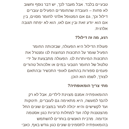
טבעיים בלבד. אבל מעבר לכך, יש דבר נוסף וחשוב
לא פחות – העובדה שהחומרים הפעילים עוברים
דילול וכך, גם אם המטופל אלרגי לחומר מסוים, בין
אם הוא יודע זאת ובין אם לאו, הוא לא יפתח תגובה
אלרגית.
רגע, מה זה דילול?
פעולת הדילול היא הפעולה, שבזכותה החומר
הפעיל שומר על התכונות הנחוצות לנו ומנטרל את
התכונות המיותרות לנו. הפעולה מתבצעת על ידי
טלטול של החומר הטבעי במים או אלכוהול טהורים
פעמים ספורות בהתאם לאופי התכשיר ובהתאם
לצורך, לשמו הוא הוכן.
מתי צריך הומאופתיה?
ההומאופתיה אמנם מצוינת לילדים, אבל לא רק
להם! למעשה, היא מתאימה גם לעוברים, תינוקות
ועד לקשישים והיא יכולה לעזור במצבים שונים החל
מהצטננות קלה ועד למחלות כרוניות כגון אסטמה
וכדומה. מרבית האנשים בוחרים להשתמש
בהומאופתיה לתסמינים שונים כגון גודש באף, כאבי