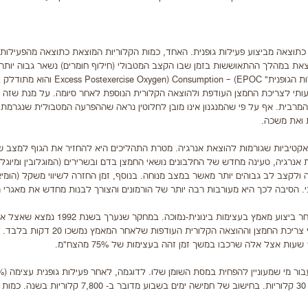
כתוצאה מביצוע פעילות גופנית. האחד, כמות הקלוריות המוצאת כתוצאה מהפעילות 
וצאת במהלך ההתאוששות בזמן שבו הקצב המטבולי (חילוף חומרים) נשאר גבוה יותר
ערכי המנוחה. מדד זה נקרא "צריכת החמצן העודפת שלאחר הפעילות הגופנית" umption – (EPOC
עותי לצריכת החמצן העודפת ולהוצאה הקלורית הנוספת לאחר סיומה. על מנת שזה י
ת של 70% ומעלה מצריכת החמצן המרבית. אף על פי שהמנגנון אינו מובן לחלוטין נראה שההפרעה המטבולית שנגר
 ואת משכה.
קטיביות שגורמות להוצאת אנרגיה. מטרת התהליכים היא להחזיר את הגוף למצב ש
נרגיה, טעינה מחדש של החלבונים נושאי החמצן בדם ובשרירים (המוגלובין ומיוגלובי
ולקצב לב גבוהים יותר מאשר במצב מנוחה. בנוסף, זמן החזרה לשיווי משקל (הומיא
. הסיבה לכך היא מעורבות רבה יותר של הורמונים והצורך לבנות מחדש את מאגרי הג
שריפת השומן שלאחר הפעילות הגופנית כמעט שאינה מתרחשת לאחר ביצוע מאמץ בעצימות בינונית-נמוכה. במחקר ש
שרכבו על אופניים במשך 80 דקות בעצימות של 29% מהצח"מ ערכי צריכת החמצן וההוצאה הקלורית העודפות שלאחר ה
ההוצאה הקלורית העודפת שלאחר הפעי
מהצח"מ) שנמשכת 20 דקות ניתן להגיע להוצאה קלורית נוספת של 30 קלוריות. בחישוב של חמישה ימים בשבוע מדובר ב