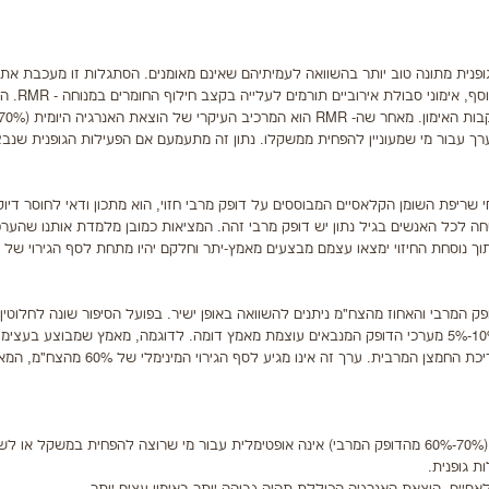
גופנית מתונה טוב יותר בהשוואה לעמיתיהם שאינם מאומנים. הסתגלות זו מעכבת את
ההתעייפות המוקדמת שנובעת כתוצאה מדלדול מאגרי ה
הווה תרומה יקרת ערך עבור מי שמעוניין להפחית ממשקלו. נתון זה מתעמעם אם הפעילות הגופנית ש
י שריפת השומן הקלאסיים המבוססים על דופק מרבי חזוי, הוא מתכון ודאי לחוסר דיוק
אינה מדויקת. לפי הנוסחה לכל האנשים בגיל נתון יש דופק מרבי זהה. המציאות כמובן מלמדת אותנו שהע
וך נוסחת החיזוי ימצאו עצמם מבצעים מאמץ-יתר וחלקם יהיו מתחת לסף הגירוי של ה
המרבי והאחוז מהצח"מ ניתנים להשוואה באופן ישיר. בפועל הסיפור שונה לחלוטין
גופני נתון ערכי צריכת החמצן באחוזים מתוך הצח"מ יהיו נמוכים ב- 10%-5% מערכי הדופק המנבאים עוצמת מאמץ דומה. לדוגמה, מאמץ שמבוצע 
65% מהדופק המרבי שווה ערך למאמץ בעצימות של 60%-55% מצריכת החמצן המרבית. ערך זה אינו
§ פעילות גופנית בעצימות התואמת את אזור שריפת השומן הקלאסי (70%-60% מהדופק המרבי) אינה אופטימלית עבור מי שרוצה להפחית במשקל
ת גופנית.