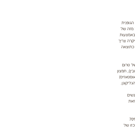
הגופנית
 מזה של
Excess Postexercise Oxygen) Cons והוא מתודלק באמצעות
קרה צריך
מת כתוצאה
ל טרום
ן), חמצון
וסטאזיס)
ליקוגן.
נערך בשנת 1992 נמצא שאצל אנשים
מאמץ נמשכו 20 דקות בלבד. זאת
לות הגופנית חשובה מאוד עבור מי שמעוניין להפחית במסת השומן שלו. לדוגמה, לאחר פעילות גופנית עצימה (70%
- 7,800 קלוריות בשנה. כמות כזו של