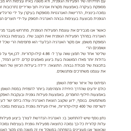
עם תחילתה של הפעילות הגופנית, ולא משנה באיזו עצימות היא מב
מסופקת בעיקרה באמצעות מקורות אנרגיה תוך-שריריים (תרכובות זרח
נמוכה-בינונית, הדרישות האנרגטיות מסופקות בעיקרן על ידי טריגל
הגופנית מבוצעת בעצימות גבוהה האנרגיה תסופק על-ידי תוצרים המ
כאשר אנו מגבירים את עוצמת הפעילות הגופנית, מתרחש מעבר מניצ
האנרגיה במהלך הפעילות הגופנית ואת הקצב שלו. בעצימות גבוהה י
ושומנים) הרי
שליטר אחד של חמצן שווה ערך ל- 86
גדולות יותר מאלו המושגות בעת ביצוע מאמצים קלים. לרוע המזל, סיב
בתכונות של סבולת גבוהה. התוצאה: ירידה ביעילות הכיווץ של השרי
את עצמנו משתרכים ומתנשפים.
המיתוס של איזור שריפת השומן
כולם יודעים שהדרך היחידה והמהימנה ביותר להפחית במסת השומן בגו
באמצעות חילוף החומרים, באמצעות פעילות גופנית ובעקבות האפקט 
משתמשים. בנוסף, ידוע שקצב הוצאת האנרגיה עולה ביחס ישר לעצי
לשריפה של 400 קילו-קלוריות, ואילו פעילות גופנית בעצימות נמוכה המבוצעת בפרק זמן זהה תורמת לשריפה של 240 קילו-קלוריות בלבד.
עלות קלורית כל-כך נמוכה כתוצאה מפעילות גופנית בעצימות נמוכה 
שכאשר אנו מעוניינים בהפחתה במשקל אין זה משנה מהו מקור האנר