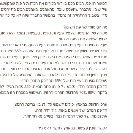
הכושר הגופני. רבים מכם בוודאי מכירים את הכרזות היפות שמקשטו
של שומן. מתברר שהעסק עובד. מתאמנים ומאמנים רבים מתייחסים לט
מדי. בשביל ההתחלה זה נחמד, בהמשך מתברר שזה לא כל כך יעיל
מה הם טווחי שריפת השומן?
מקורה של התפיסה שלפיה פעילות גופנית בעצימות נמוכה היא הטובה
הגופני אימצה את התפיסה הזו:
פעילות גופנית בעצימות נמוכה נתמכת בעיקרה על-ידי מאגרי השומן 
קצב שריפת שומ
מטבוליים המשמשים להפקת אנרגיה מפירוק של שומן. בעצימות גבוהה
פעילות גופנית בעצימות של 65% מהדופק המרבי החזוי.
בדקה (60%-70% מהדופק המרבי החזוי). השימוש בנוסחה הזו מבוסס על שתי הנחות יסוד בסיסיות:
ערכי הדופק במאמץ יכולים לשמש כלי לניבוי צריכת החמצן.
הדופק המרבי של אנשים באותו גיל יהיה זהה.
את נכונותן של שתי ההנחות נבחן בשלב מאוחר יותר.
הקשר שבין עצימות במאמץ למקור האנרגיה