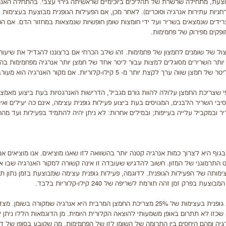
וצעת, מתחילה שרשרת של תהליכים ביוכימיים שראשיתה גירוי עצבי. בהתחלה האנר
ניות עתירות אנרגיה וסוכרים). לאחר מכן, אם הפעילות הגופנית מבוצעת בעצימות
יצרידים שנמצאים בשריר ועל ידי חומצות שומן חופשיות שנמצאות במחזור הדם. אם הפ
ופקים מפירוק של פחמימות.
ול של שומנים לחמצון של פחמימות. זהו שלב הכרחי אם ברצוננו להגדיל את שיעור
ותר השרירים מסוגלים למצות עבור ליטר אחד של חמצן יותר אנרגיה מפחמימות בהש
המופקת משומן. אם מקור האנרגיה הבלעדי הוא פחמימות הרי שכל ליטר של חמצן שווה ערך לקצת יותר מ- 5 קילו-קלוריות. אם מק
4. קילו-קלוריות. לכן,אף על פי שצריכת החמצן עלולה להוות גורם מגביל, הדרישות האנרגטיות בעת ביצוע מא
י השריר הלבנים, המגויסים בעת ביצוע פעילות גופנית עצימה, אינם כה יעילים ואינ
ר ובמקביל עלייה בעייפות; ובמילים אחרות: לא ניתן יהיה להתמיד בפעילות ועד מה
ף היא לצרוך כמות אנרגיה קטנה יותר בהשוואה לזו שאנו מוציאים. אנו מוציאים אנ
התרמוגני של המזון. חשוב להדגיש שעובדה זו אינה קשורה למקור האנרגיה שבו אנ
מותה של הפעילות הגופנית. לדוגמה, פעילות גופנית עצימה שמבוצעת בזמן נתון ת
נתון נוסף שיש להתחשב בו: האנרגיה הנדרשת לצורך ביצוע פעילות גופנית בעצימות של 25% מצריכת החמצן המרבית היא אנרגיה שמקורה בשומ
שכזו לא תתרום באופן משמעותי להוצאה הקלורית היומית. מן הדוגמאות הללו ניתן ל
גיה ומהם היחסים בין התרומה של השומן לזו של הפחמימות. מה שקובע בסופו של ד