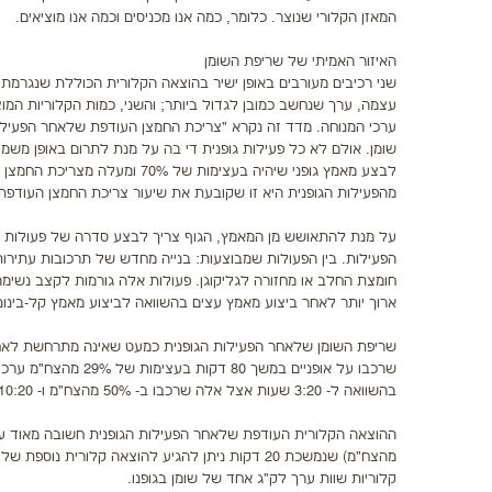
המאזן הקלורי שנוצר. כלומר, כמה אנו מכניסים וכמה אנו מוציאים.
האיזור האמיתי של שריפת השומן
שני רכיבים מעורבים באופן ישיר בהוצאה הקלורית הכוללת שנגרמת 
עצמה, ערך שנחשב כמובן לגדול ביותר; והשני, כמות הקלוריות המ
שומן. אולם לא כל פעילות גופנית די בה על מנת לתרום באופן משמ
לבצע מאמץ גופני שיהיה בעצימו
מהפעילות הגופנית היא זו שקובעת את שיעור צריכת החמצן העודפת
על מנת להתאושש מן המאמץ, הגוף צריך לבצע סדרה של פעולות א
הפעילות. בין הפעולות שמבוצעות: בנייה מחדש של תרכובות עתירות א
חומצת החלב או מחזורה לגליקוגן. פעולות אלה גורמות לקצב נשימה 
ארוך יותר לאחר ביצוע מאמץ עצים בהשוואה לביצוע מאמץ קל-בינוני
בהשוואה ל- 3:20 שעות אצל אלה שרכבו ב- 50% מהצח"מ ו- 10:20 שעות אצל אלה שרכבו במשך זמן זהה בעצימות של 75% מהצח"מ.
קלוריות שוות ערך לק"ג אחד של שומן בגופנו.