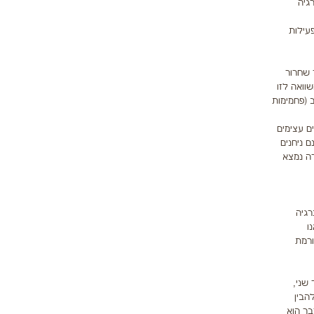
גיה
עילות
 שחרור
וואה לזו
ור האנרגיה הוא מעורב (פחמימות
מצים עצימים
ם ניחנים
רה נמצא
רגיה
ו
ורמת
ן. מצד שני,
הבין
בר הוא