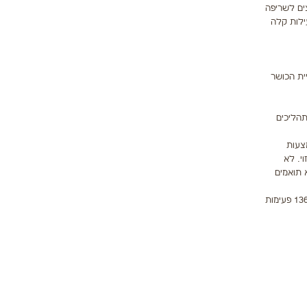
ים לשריפה
ילות קלה
ית הכושר
רך לתהליכים
השומן באמצעות
ל 70%-60% מהדופק המרבי החזוי. לא
 שהוזכר קודם לכן - 65% מהצח"מ, אולם 65% מהצח"מ לא תואמים
הדופק המרבי החזוי נקבע על פי הנוסחה הבאה: 220 פחות הגיל. לפי החישוב הזה, אדם בן 25 המעוניין לשרוף שומן צריך להתאמן בטווחי דופק של 136-117 פעימות