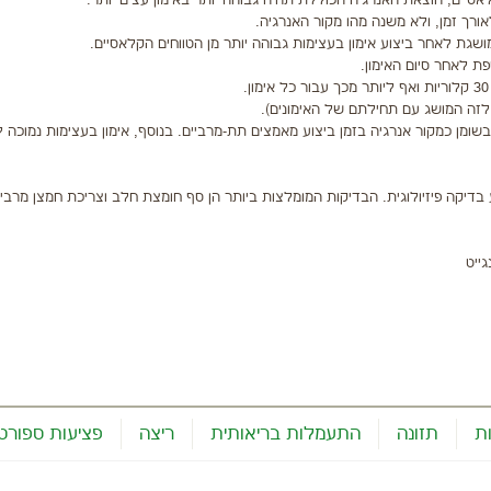
אסיים, הוצאת האנרגיה הכוללת תהיה גבוהה יותר באימון עצים יותר.
רך זמן, ולא משנה מהו מקור האנרגיה.
שגת לאחר ביצוע אימון בעצימות גבוהה יותר מן הטווחים הקלאסיים.
ת לאחר סיום האימון.
 לזה המושג עם תחילתם של האימונים).
ומן כמקור אנרגיה בזמן ביצוע מאמצים תת-מרביים. בנוסף, אימון בעצימות נמוכה ל
יקה פיזיולוגית. הבדיקות המומלצות ביותר הן סף חומצת חלב וצריכת חמצן מרבי
גייט
ת
תזונה
התעמלות בריאותית
ריצה
פציעות ספורט