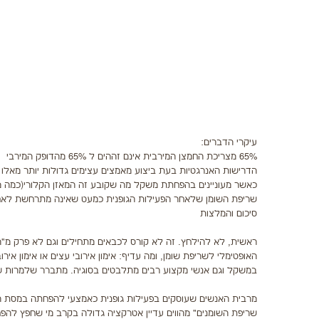
עיקרי הדברים:
65% מצריכת החמצן המירבית אינם זההים ל 65% מהדופק המירבי
הדרישות האנרגטיות בעת ביצוע מאמצים עצימים גדולות יותר מאלו
כאשר מעוניינים בהפחתת משקל מה שקובע זה המאזן הקלורי(כמה מכ
שריפת השומן שלאחר הפעילות הגופנית כמעט שאינה מתרחשת לאחר 
סיכום והמלצות
ראשית, לא להילחץ. זה לא קורס לכבאים מתחילים וגם לא פרק מ"ה
האופטימלי לשריפת שומן, ומה עדיף: אימון אירובי עצים או אימון 
במשקל וגם אנשי מקצוע רבים מתלבטים בסוגיה. מתברר שלמרות שה
מרבית האנשים שעוסקים בפעילות גופנית כאמצעי להפחתה במסת השומן
שריפת השומנים" מהווים עדיין אטרקציה גדולה בקרב מי שחפץ להפ