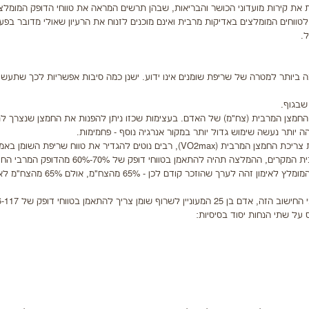
ת את קירות מועדוני הכושר והבריאות, שבהן תרשים המראה את טווחי הדופק המומלצ
ווחים המומלצים באדיקות מרבית ואינם מוכנים לזנוח את הרעיון שאולי מדובר בפע
.
 ביותר למטרה של שריפת שומנים אינו ידוע. ישנן כמה סיבות אפשריות לכך שתעשי
שבגוף.
ן אופטימלי מתרחש בעצימות המהווה 65% מצריכת החמצן המרבית (צח"מ) של האדם. בעצימות שכזו ניתן להפנות את החמצן שנצ
 יותר נעשה שימוש גדול יותר במקור אנרגיה נוסף - פחמימות.
מאחר שבמרבית חדרי הכושר לא מבצעים בדיקה פיזיולוגית למדידת צריכת החמצן המרבית (VO2max), רבים נוטים להגדיר את טווח שריפת 
הערכה בלתי ישירה שמסתמכת על ערכי הדופק המרבי החזוי. במרבית המקרים, ההמלצה תהיה להתאמן בטווחי דופק ש
צריך דמיון מפותח מדי על מנת להבחין שהערך הממוצע של הדופק המומלץ לאימון זהה לערך