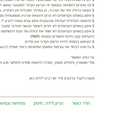
§ למרות שאחוז גבוה יותר של שומן מנוצל בטווחי שריפת השומן הקל
§ מה שיגרום להפחתה במשקל זה הגרעון הקלורי המצטבר שיושג לאו
§ הוצאה גדולה יותר של אנרגיה, הן במהלך הפעילות והן לאחריה, מו
§ אימון בטווחים הקלאסיים לא יגרום להוצאת אנרגיה משמעותית נוספ
§ ההוצאה הקלורית העודפת שבעקבות אימון עצים עשויה להגיע ל- 30 קלוריות ואף ליותר מכך עבור כל אימון.
§ אימון בטווחים הקלאסיים לא יתרום לשיפור הכושר האירובי (מעבר
§ אימון בטווחים הקלאסיים לא ישפר את יכולתו של הגוף להשתמש בש
להעלאת קצב חילוף החומרים במנוחה (RMR).
§ השימוש בנוסחה לחיזוי הדופק המרבי אינו מדויק.
§ על-מנת לבחור את עצימות המאמץ המתאימה ביותר מומלץ לבצע בד
על כותב המאמר:
מולי אפשטיין, פיסיולוג מאמץ, המרכז לרפואת ספורט ולמחקר מכון וינ
מעוניין לקבל עדכונים מידי יום רביעי ?לחץ כאן
חדר כושר
הריון,לידה ,תינוק
מתיחות וגמישו