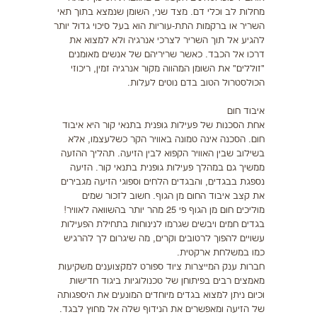
מחלות לב וכלי דם. מצד שני, השומן שנמצא בתוך תאי
השריר או ברקמות התת-עוריות הוא בעל סיכוי גדול יותר
להגיע אל תוך השריר לצרכי אנרגיה ולא למצוא את
דרכו אל הכבד. כאשר שריריהם של אנשים מאומנים
"זוללים" את השומן המהווה מקור אנרגיה זמין, ריכוזי
הכולסטרול הטוב בדם נוטים לעלות.
איבוד חום
אחת הסכנות של פעילות גופנית בתנאי קור היא איבוד
חום. הסכנה אינה טמונה באוויר הקר כשלעצמו, אלא
בשילוב שבין האוויר הקפוא לבין הזיעה. תהליך ההזעה
ממשיך גם במהלך פעילות גופנית בתנאי קור. הזיעה
נספגת בבגדים, והבגדים הלחים וספוגי הזיעה מגבירים
את קצב איבוד החום מן הגוף. חשוב לזכור שמים
מוליכים חום מן הגוף פי 25 מהר יותר בהשוואה לאוויר!
בגדים חמים ויבשים שגרמו לנינוחות בתחילת הפעילות
עשויים להפוך לרטובים וקרים, מה שיגרום לך להרגיש
כמו במשלחת ארקטית.
חברות ענק המייצרות ציוד ספורט למקצוענים משקיעות
מאמצים רבים בפיתוחן של טכנולוגיות ביגוד חדישות
וכיום ניתן למצוא בגדים מיוחדים המונעים את היספגותה
של הזיעה ומאפשרים את הנידוף שלה אל מחוץ לבגד.