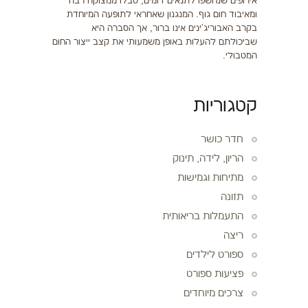
אירופים שנחשפו לתנאים דומים, סבלו ממצוקה רבה
ומאיבוד חום גוף. המנגנון שאחראי לתופעה המיוחדת
בקרב האבוריג'ינים אינו ברור, אך הסברה היא
שביכולתם להעלות באופן משמעותי את קצב ייצור החום
המטבולי.
קטגוריות
חדר כושר
הריון, לידה, תינוק
מתיחות וגמישות
תזונה
התעמלות בריאותית
ריצה
ספורט לילדים
פציעות ספורט
צרכים מיוחדים