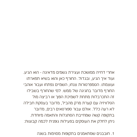
תזונה
התעמלות בריאותית
ריצה
פציעות ספורט
צרכים מיוחדים
בריאות
אחרי דחייה ממושכת ועצירת גשמים מדאיגה - הוא הגיע.
ועוד איך הגיע, ובגדול. החורף כאן והוא בשיא תפארתו
ועוצמתו. הטמפרטורות צנחו, השמיים נפתחו ועבור אוהבי
צור קשר
החורף מדובר בחגיגה של ממש. למי שהחורף בשבילו
זה התכרבלות מתחת לשמיכת הפוך או רביצה מול
הטלוויזיה עם קערת מרק מהביל, מדובר בעסקת חבילה
לא רעה כלל. אולם עבור ספורטאים רבים, מדובר
בתקופה קשה שמחייבת הסתגלות והתאמה מיוחדת.
ניתן לחלק את העוסקים בפעילות גופנית לכמה קבוצות:
1. חובבנים שמתאמנים בתקופות מסוימות בשנה