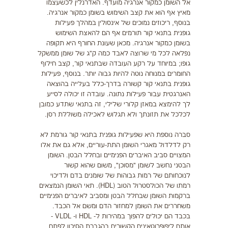
אל השומן כמקור אנרגיה מועדף. האדרנלין לכשעצמו
מאיץ אף הוא את קצב השימוש בשומן כמקור אנרגיה.
בנוסף, ריכוזים נמוכים של אינסולין במהלך פעילות
גופנית בתנאי קור תורמים אף הם להאצת השימוש
בשומן כמקור אנרגיה. מכאן שעונת החורף היא תקופה
נפלאה לכל מי שרוצה לאבד כמה ק"ג של שומן ממשקל
גופו; במיוחד על רקע העובדה שבתנאי קור, קצב חילוף
החומרים במנוחה נוטה להיות גבוה יותר. בנוסף, פעילות
גופנית בתנאי קור קשורה בדרך-כלל בעלייה בהוצאה
האנרגטית עבור פעילות נתונה. עובדה זו יכולה לסייע
לך להימצא במאזן קלורי שלילי, זה בתנאי שתדע כמובן
לכלכל את תזונתך ולא תגלוש לאכילה משוללת רסן.
סברה נוספת היא שפעילות גופנית בתנאי קור גורמת לא
רק לדלדול מאגרי השומן התת-עוריים, אלא גם את אלו
המצויים סביב האיברים הפנימיים ובחלל הבטן. השומן
הבטני נחשב לשומן "מסוכן", משום שהוא קשור
לנוכחותם של רמות גבוהות של שומנים בדם ולדיכוי
רמתו של הכולסטרול הטוב (HDL). תאי השומן הנמצאים
ברקמות השומן שבחלל הבטן ומסביב לאיברים הפנימיים
משחררים את השומן למחזור הדם ומשם אל הכבד.
בכבד הם יכולים להפוך במהירות ל- HDL ו- VLDL -
אותם ליפופרוטאינים הקשורים בהגברת הסיכון לפתח