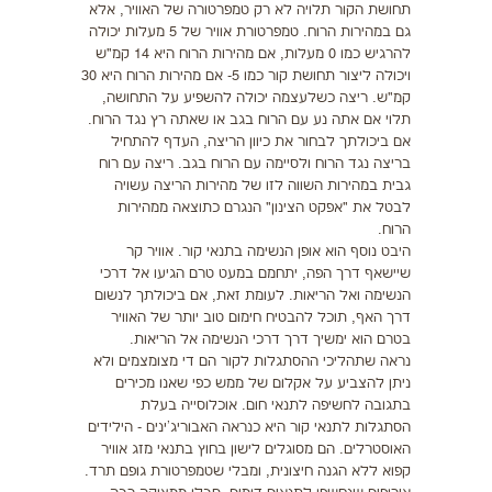
תחושת הקור תלויה לא רק טמפרטורה של האוויר, אלא
גם במהירות הרוח. טמפרטורת אוויר של 5 מעלות יכולה
להרגיש כמו 0 מעלות, אם מהירות הרוח היא 14 קמ"ש
ויכולה ליצור תחושת קור כמו 5- אם מהירות הרוח היא 30
קמ"ש. ריצה כשלעצמה יכולה להשפיע על התחושה,
תלוי אם אתה נע עם הרוח בגב או שאתה רץ נגד הרוח.
אם ביכולתך לבחור את כיוון הריצה, העדף להתחיל
בריצה נגד הרוח ולסיימה עם הרוח בגב. ריצה עם רוח
גבית במהירות השווה לזו של מהירות הריצה עשויה
לבטל את "אפקט הצינון" הנגרם כתוצאה ממהירות
הרוח.
היבט נוסף הוא אופן הנשימה בתנאי קור. אוויר קר
שיישאף דרך הפה, יתחמם במעט טרם הגיעו אל דרכי
הנשימה ואל הריאות. לעומת זאת, אם ביכולתך לנשום
דרך האף, תוכל להבטיח חימום טוב יותר של האוויר
בטרם הוא ימשיך דרך דרכי הנשימה אל הריאות.
נראה שתהליכי ההסתגלות לקור הם די מצומצמים ולא
ניתן להצביע על אקלום של ממש כפי שאנו מכירים
בתגובה לחשיפה לתנאי חום. אוכלוסייה בעלת
הסתגלות לתנאי קור היא כנראה האבוריג'ינים - הילידים
האוסטרלים. הם מסוגלים לישון בחוץ בתנאי מזג אוויר
קפוא ללא הגנה חיצונית, ומבלי שטמפרטורת גופם תרד.