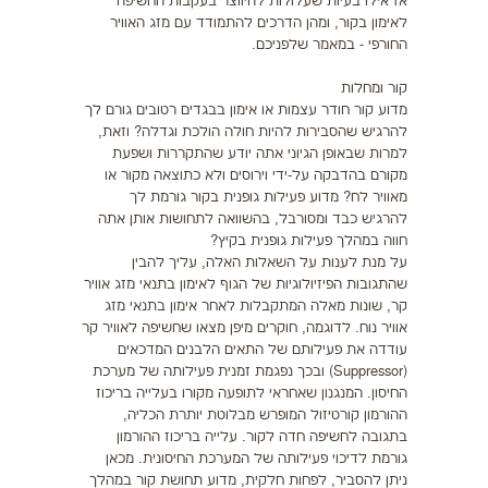
אז אילו בעיות שעלולות להיווצר בעקבות החשיפה
לאימון בקור, ומהן הדרכים להתמודד עם מזג האוויר
החורפי - במאמר שלפניכם.
קור ומחלות
מדוע קור חודר עצמות או אימון בבגדים רטובים גורם לך
להרגיש שהסבירות להיות חולה הולכת וגדלה? וזאת,
למרות שבאופן הגיוני אתה יודע שהתקררות ושפעת
מקורם בהדבקה על-ידי וירוסים ולא כתוצאה מקור או
מאוויר לח? מדוע פעילות גופנית בקור גורמת לך
להרגיש כבד ומסורבל, בהשוואה לתחושות אותן אתה
חווה במהלך פעילות גופנית בקיץ?
על מנת לענות על השאלות האלה, עליך להבין
שהתגובות הפיזיולוגיות של הגוף לאימון בתנאי מזג אוויר
קר, שונות מאלה המתקבלות לאחר אימון בתנאי מזג
אוויר נוח. לדוגמה, חוקרים מיפן מצאו שחשיפה לאוויר קר
עודדה את פעילותם של התאים הלבנים המדכאים
(Suppressor) ובכך נפגמת זמנית פעילותה של מערכת
החיסון. המנגנון שאחראי לתופעה מקורו בעלייה בריכוז
ההורמון קורטיזול המופרש מבלוטת יותרת הכליה,
בתגובה לחשיפה חדה לקור. עלייה בריכוז ההורמון
גורמת לדיכוי פעילותה של המערכת החיסונית. מכאן
ניתן להסביר, לפחות חלקית, מדוע תחושת קור במהלך