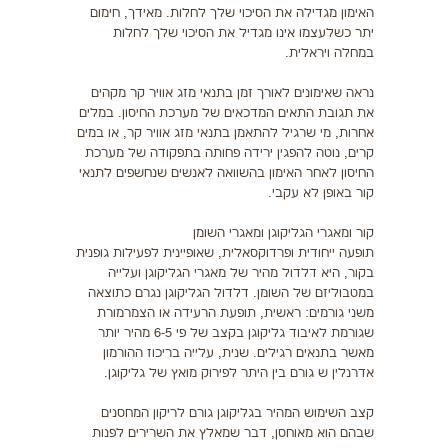
האימון מגדילה את הסיכוי שלך לחלות. מאידך, חימום
יתר כשלעצמו אינו מגדיל את הסיכוי שלך לחלות
במחלה ויראלית.
נראה שאימונים לאורך זמן בתנאי מזג אוויר קר מקהים
את תגובת התאים המדכאים של מערכת החיסון. במלים
אחרות, מי שרגיל להתאמן בתנאי מזג אוויר קר, או במים
קרים, נוטה להפגין ירידה פחותה בתפקודה של מערכת
החיסון לאחר האימון בהשוואה לאנשים שנחשפים לתנאי
קור באופן לא עקבי.
קור ומאגרי הגליקוגן ומאגרי השומן
תופעה ייחודית ופרדוקסאלית, שאופיינית לפעילות גופנית
בקור, היא דלדול מהיר של מאגרי הגליקוגן ועלייה
במטבוליזם של השומן. דלדול הגליקוגן נגרם כתוצאה
משני גורמים: ראשית, תופעת הרעידה או הצמרמורת
שגורמת לאיבוד גליקוגן בקצב של פי 6-5 מהיר יותר
מאשר בתנאים רגילים. שנית, עלייה בריכוז ההורמון
אדרנלין ש גורם בין היתר לפירוק מואץ של גליקוגן.
קצב השימוש המהיר בגליקוגן גורם לריקון המחסנים
שבהם הוא מאוחסן, דבר שמאלץ את השרירים לפנות