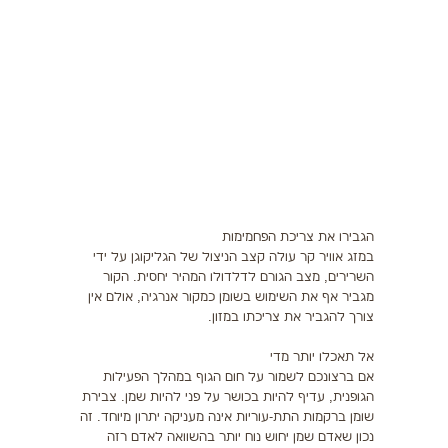
תזונה
התעמלות בריאותית
ריצה
פציעות ספורט
צרכים מיוחדים
הגבירו את צריכת הפחמימות
בריאות
במזג אוויר קר עולה קצב הניצול של הגליקוגן על ידי
השרירים, מצב הגורם לדלדולו המהיר יחסית. הקור
צור קשר
מגביר אף את השימוש בשומן כמקור אנרגיה, אולם אין
צורך להגביר את צריכתו במזון.
אל תאכלו יותר מדי
אם ברצונכם לשמור על חום הגוף במהלך הפעילות
הגופנית, עדיף להיות בכושר על פני להיות שמן. צבירת
שומן ברקמות התת-עוריות אינה מעניקה יתרון מיוחד. זה
נכון שאדם שמן יחוש נוח יותר בהשוואה לאדם רזה