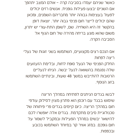
כאשר שניהם יעמדו בסביבה קרה – אולם המצב יתהפך
אם השניים יבצעו פעילות גופנית. אנשים רזים יכולים
לפעול בעצימות גבוהה יותר מחבריהם השמנים, ומכאן
שהם יכולים לייצר חום פנימי גבוה יותר. יוצאת דופן
בהקשר זה היא השחייה. שם, לשומן התת-עורי יש יתרון,
משום שהוא מונע בריחה מהירה של חום הגוף אל
הסביבה הקרה.
אם הנכם רצים מקצועיים, השתמשו בשני זוגות של נעלי
ריצה לפחות
החלק הפנימי של הנעל סופח לחות, ובלימת הזעזועים
שלה נפגמת בהשוואה לנעל יבשה. הניחו לנעליים
הרטובות להתייבש במשך 48 שעות, ובינתיים השתמשו
בזוג הנוסף.
לבשו בגדים הניתנים לפתיחה במהלך הריצה
שימוש בבגד עם רוכסן הוא פתרון מצוין לסילוק עודפי
חום במהלך הריצה. כיום קיימים בגדים פרי פיתוחה של
טכנולוגיית סיבים מתקדמת. בגדים אלה יאפשרו לכם
להישאר יבשים במהלך הפעילות ובמקביל לשמור על
חום גופכם. במזג אוויר קר במיוחד השתמשו בכובע
ובכפפות.