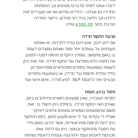
לימדו אותנו לפחד מדברים מסוימים וכך התפתחה
החרדה גם אצלנו – הילדים שלהם ואז אנו מעבירים זאת
לילדנו וכך הלאה בכל דור מחדש- כלומר החרדה
נצרבת בתוך
תת המודע
שלנו.
מניעת התקפי חרדה
אם ידוע לכם, שיש לכם נטייה לחרדות, או שאתם
מעמיסים על עצמכם יותר ממה שאתם מסוגלים לעמוד
בו באופן מתמשך, מומלץ להקדים תרופה למכה ולמנוע
את החוויה הלא מומלצת של התקף חרדה. את זאת ניתן
לעשות באמצעות טיפולים פסיכולוגיים ופסיכיאטריים,
כולל נטילת תרופות נגד חרדה, או באמצעות טיפולים
טבעיים יותר כדוגמת NLP, דמיון מודרך, אימון אישי ועוד.
טיפול ברגע האמת
למרות העובדה, שאין ממצאים רפואיים פיזיולוגיים בזמן
שאדם חווה התקף חרדה, בהחלט ניתן לטפל בו. זאת,
משום שהממצאים הנפשיים נמצאים וניתנים לאיתור
ואפילו די בקלות על ידי איש מקצוע מיומן. בזמן ההתקף
ניתן לתת תרופות פסיכיאטריות, אשר ירגיעו באופן מידי
את הסובל מההתקף ובנוסף, ניתן גם ללמד אותו
טכניקות לאבחון עצמי ולהרגעה עצמית כדוגמת נשימות