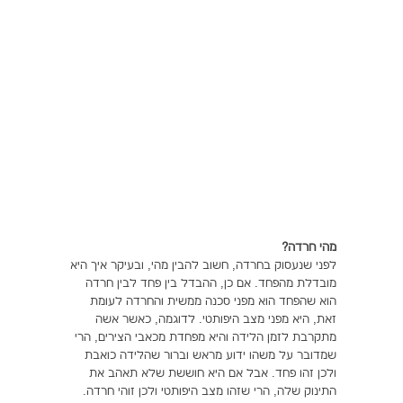
תזונה
התעמלות בריאותית
ריצה
פציעות ספורט
צרכים מיוחדים
בריאות
מהי חרדה?
צור קשר
לפני שנעסוק בחרדה, חשוב להבין מהי, ובעיקר איך היא
מובדלת מהפחד. אם כן, ההבדל בין פחד לבין חרדה
הוא שהפחד הוא מפני סכנה ממשית והחרדה לעומת
זאת, היא מפני מצב היפותטי. לדוגמה, כאשר אשה
מתקרבת לזמן הלידה והיא מפחדת מכאבי הצירים, הרי
שמדובר על משהו ידוע מראש וברור שהלידה כואבת
ולכן זהו פחד. אבל אם היא חוששת שלא תאהב את
התינוק שלה, הרי שזהו מצב היפותטי ולכן זוהי חרדה.