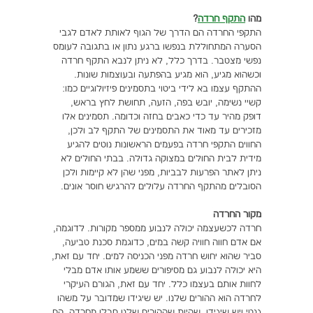
מהו
התקף חרדה
?
התקפי החרדה הם הדרך של הגוף לאותת לאדם לגבי
הסערה המתחוללת בנפשו ברגע נתון או בתגובה לעומס
נפשי מצטבר. בדרך כלל, לא ניתן לנבא התקף חרדה
וכשהוא מגיע, הוא מגיע בהפתעה ובעוצמות שונות.
ההתקף עצמו בא לידי ביטוי בתסמינים פיזיולוגיים כמו:
קשיי נשימה, יובש בפה, הזעה, תחושת לחץ בראש,
דופק מהיר עד כדי כאבים בחזה וכדומה. תסמינים אלו
מזכירים עד מאוד את התסמינים של התקף לב ולכן,
החווים התקפי חרדה בפעמים הראשונות נוטים להגיע
מידית לבית החולים במצוקה גדולה. בבתי החולים לא
ניתן לאתר הפרעות לבביות, מפני שהן לא קיימות ולכן
הסובלים מהתקף החרדה עלולים להרגיש חוסר אונים.
מקור החרדה
חרדה לכשעצמה יכולה לנבוע ממספר מקורות. לדוגמה,
אם אדם חווה חוויה קשה במים, כדוגמת סכנת טביעה,
סביר שהוא יחוש חרדה מפני הכניסה למים. יחד עם זאת,
היא יכולה לנבוע גם מסיפורים ששמע אותו אדם מבלי
לחוות אותם בעצמו כלל. יחד עם זאת, הגורם העיקרי
לחרדה הוא ההורים שלנו. יש שיגידו שמדובר על משהו
גנטי ויש שיגידו, שהיות שההורים שלנו סבלו מחרדה, הם