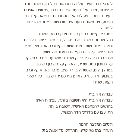
להרגלים קבועים; עלייה במדרגות בכל פעם שמזדמנת
אפשרות, ויתור על נסיעות קצרות ברכב,שימוש באופנים
בעיר וכדומה – פעולות אלו מסתכמות בהוצאה קלורית
משמעותית מאוד וכמעט אינן מורגשות לאחר שהופכות
לשגרה.
במקביל קיימת כמובן חובת חיזוק רקמת השריר;
ככל שמסת השריר שלנו תגדל, כך נשרוף יותר קלוריות
ונצבור פחות שומן. זאת משום שקילוגרם אחד של שריר
שורף יותר קלוריות מקילוגרם אחד של שומן.
שינוי בתזונה ללא חיזוק שרירים משמעה ירידה במשקל
על חשבון מסת שריר, ולא רק על חשבון השומן.
במהלך צום, שנשתה בו רק מים, נאבד כ-3–4 קילוגרם
בשבוע; ורק 1.3 קילוגרם מתוכם יהיו שומן – כל השאר
רקמת שריר!
עבודה אירובית:
עבודה אירובית היא חשובה ביותר. עצימות האימון
בהתאם לרמתכם האישית חשובה ביותר.
התייעצו עם מדריכי חדר הכושר.
ולסיום המלצה החמה:
היעזרו בתזונאי קליני והתרחקו מדיאטות בזק.