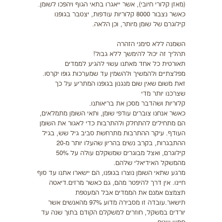
(מאזן קלורי חיובי), אשר ייאגרו בתאי הגוף ויהפכו לשומן.
כאשר נצבור 8000 קלוריות עודפות, יצטבר בגופנו
קילוגרם של שומן מיותר, וכן הלאה.
השמנה ללא סימני הזהרה
תהליך זה יכול להימשך ללא גבול!
תאורטית כל אחד מאתנו עשוי להגיע לממדים
מפלצתיים ולהמשיך ולהשמין עד שמערכות גופו יקרסו.
זאת משום שאין שום מנגנון בגופנו המתריע על כך
שצרכנו יותר מדי
קלוריות ושהדבר מסכן את בריאותנו.
כאשר אנחנו צוברים עודפי שומן, ותאי השומן מתמלאים,
הם מתחילים להתחלק ולהתרבות כדי לאגור את השומן
העודף. עיקר ההתרבות מתרחשת סביב גיל שש, בגיל
ההתבגרות, בקרב נשים בהריון שהעלו יותר מ-20
קילוגרם, ואצל מבוגרים שמשקלם עולה על 50%
מהמשקל האידיאלי שלהם.
מרגע שתאי השומן נוצרו בגופנו, הם יישארו אתנו עד סוף
חיינו. אין דרך להיפטר מהם, גם כאשר מרזים.דיאטה
תצמצם אמנם את הממדים אבל המעטפת
תישאר.עובדה זו מסבירה מדוע 97% מהאנשים אשר
יורדים במשקל, חוזרים למשקלם הקודם בתוך שנה עד