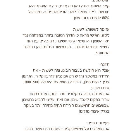
חמש שנים.
קצב השמנה שונה מאדם לאדם, ומילת המפתח היא –
תורשה. לילד שנולד לשני הורים שמנים יש סיכוי של
80% להיות מבוגר שמן.
אז מה לעשות? לעשות
ניסיוני האישי מראה כי הדרך הטובה ביותר במלחמה נגד
תאי השומן היא שינוי דפוסי חשיבה, המובילים עם הזמן
לשינוי דפוסי התנהגות – הן במישור התזונתי והן במישור
התנועתי.
תזונה:
אוכל הוא חולשה בעבור רובינו, ומה לעשות – את
הירידה במשקל נרגיש רק אם נגיע לגרעון קלורי. הגרעון
צריך להיות מתון, והירידה המומלצת היא של 500–800
גרם בשבוע.
אם נפחית בצריכה הקלורית מהר יותר, נאבד רקמת
שריר במקום לאבד שומן. עם זאת, עלינו להביא בחשבון
שבשבועיים הראשונים הירידה תהיה מהירה יותר בעיקר
בגלל איבוד נוזלים!
פעילות גופנית:
אנו ממליצים על שינויים קלים בשגרת היום אשר יהפכו