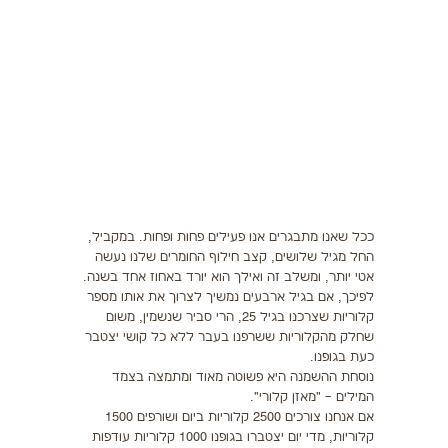
תזונה
התעמלות בריאותית
ריצה
פציעות ספורט
צרכים מיוחדים
בריאות
ככל שאנו מתבגרים אנו פעילים פחות ופחות. במקביל,
החל מגיל שלושים, קצב חילוף החומרים שלנו נעשה
אטי יותר, ומשלב זה ואילך הוא יורד באחוז אחד בשנה.
צור קשר
לפיכך, אם בגיל ארבעים נמשיך לצרוך את אותו מספר
קלוריות שצרכנו בגיל 25, הרי סביר שנשמין, משום
שחלק מהקלוריות ששרפנו בעבר ללא כל קושי יצטבר
כעת בגופנו.
נוסחת ההשמנה היא פשוטה מאוד ומתמצה בצמד
המילים – "מאזן קלורי".
אם אנחנו צורכים 2500 קלוריות ביום ושורפים 1500
קלוריות, מדי יום יצטברו בגופנו 1000 קלוריות עודפות