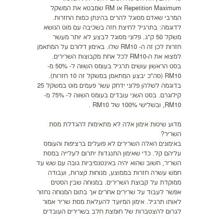
Repetition Maximum או RM שמבטא את המשקל
המרבי שאדם מסוגל להרים בהינתן כמות החזרות.
לדוגמה: בתרגיל לחיצת חזה בשכיבה עם מוט הנושא
משקל 50 ק"ג. פלוני מסוגל לבצע לא יותר מעשר
חזרות לכן זה ה- RM10 שלו. באימון דלורם על המתאמן
למצוא את ה-RM10 לכל אחת מקבוצות השרירים.
בסט הראשון עושים תרגיל בעומס השווה ל- 50% מ-
RM10 (סה"כ יבצע המתאמן במשקל זה 10 חזרות).
בדוגמה לשלהן פלוני ידחק עשר פעמים מוט במשקל 25
קילוגרם. בסט השני עובדים בעומס השווה ל- 75% מ-
RM10, ובשלישי 100% של RM10 .
מדוע שיטות אימון אלה לא מתאימות להגדלת מסת
השריר?
באימונים האלה השרירים לא פועלים ברציפות והעומס
עליהם קל. כדי שאימון התנגדות יתרום לעלייה במסת
השריר, חשוב שהוא יהיה באינטנסיביות גובה עם שש עד
חמש עשרה חזרות בממוצע, מנוחות קצרות, ועבודה
ממוקדת על קבוצת השרירים. במנוחה שבין הסטים
אפשר לעבוד על שרירים אחרים אך בתום המנוחה נחזור
לאותו תרגיל. אימון המיועד להעלאת מסת שריר אמור
לגרום להצטברות של חומצת חלב בשרירים העובדים