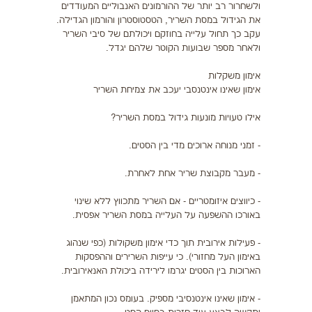
ולשחרור רב יותר של ההורמונים האנבוליים המעודדים
את הגידול במסת השריר, הטסטוסטרון והורמון הגדילה.
עקב כך תחול עלייה בחוזקם ויכולתם של סיבי השריר
ולאחר מספר שבועות הקוטר שלהם יגדל.
אימון משקלות
אימון שאינו אינטנסבי יעכב את צמיחת השריר
אילו טעויות מונעות גידול במסת השריר?
- זמני מנוחה ארוכים מדי בין הסטים.
- מעבר מקבוצת שריר אחת לאחרת.
- כיווצים איזומטריים - אם השריר מתכווץ ללא שינוי
באורכו ההשפעה על העלייה במסת השריר אפסית.
- פעילות אירובית תוך כדי אימון משקולות (כפי שנהוג
באימון העל מחזורי). כי עייפות השרירים וההפסקות
הארוכות בין הסטים יגרמו לירידה ביכולת האנאירובית.
- אימון שאינו אינטנסיבי מספיק. בעומס נכון המתאמן