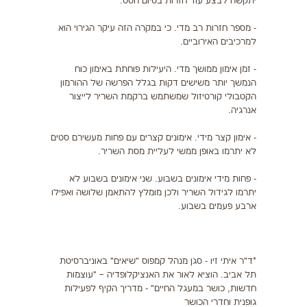
יתקשה לבצע עוד חזרות בסיום הסט.
- מספר חזרות רב מדי. כי במקרה הזה עיקר הגירוי הוא
למרכיבים האירוביים.
- זמן אימון ממושך מדי. היעילות פוחתת באימון כוח
הנמשך יותר משישים דקות בגלל הפרשה של ההורמון
הקטבולי קורטיזול שמשתמש ברקמת השריר לייצור
אנרגיה.
- אימון קצר מידי. אימונים קצרים עם פחות מעשירם סטים
לא יתרמו באופן ממשי לעליית מסת השריר.
- פחות מידי אימונים בשבוע. שני אימונים בשבוע לא
יתרמו לגידול השריר ולכן מומלץ להתאמן שלושה ואפילו
ארבע פעמים בשבוע.
*ד"ר איתי זיו - סגן מנהל קמפוס "שיאים" באוניברסיטת
תל אביב. הוציא לאור את האנציקלופדיה – "עוצמות
חדשות, כושר במעגל החיים" - מדריך הקיף לפעילות
גופנית וחדרי הכושר