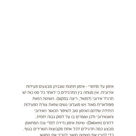
תזונה
התעמלות בריאותית
ריצה
פציעות ספורט
צרכים מיוחדים
בריאות
צור קשר
אימון על מחזורי - אימון תחנות שבניהן מבצעים פעילות
אירובית. אין מנוחה בין התרגילים כי לאחר כל סט כוח יש
תרגיל אירובי (למשל, ריצה במקום). השיטה הזאת
פופולארית מאוד ויש מועדוני נשים שזאת צורת הפעילות
היחידה שלהם.האימון טוב לשיפור הכושר האירובי
והאנאירובי ולכן שומרים בו על דפוק גבוה יחסית.
דלורם (Delorm)- שיטת אימון נדירה למדי ובה המתאמן
מבצע כמה תרגילים לכל אחת מקבוצות השרירים בגוף.
כדי להבין את השיטה חשוב להכיר את המושג