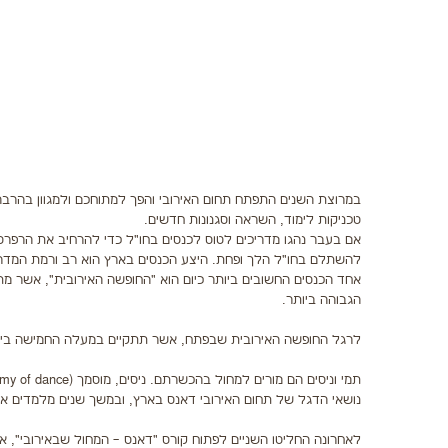
במרוצת השנים התפתח תחום האירובי והפך למתוחכם ולמגוון בהרבה
טכניקות לימוד, השראה וסגנונות חדשים.
להשתלם בחו"ל הלך ופחת. היצע הכנסים בארץ הוא רב ורמת המדר
אחד הכנסים החשובים ביותר כיום הוא "החופשה האירובית", אשר מת
הגבוהה ביותר.
לרגל החופשה האירובית שבפתח, אשר תתקיים במעלה החמישה בין ה-23 ל-24 בפברואר, קיימתי ראיון עם שני המארגנים, תמי קיס וניסים 
נושאי הדגל של תחום האירובי דאנס בארץ, ובמשך שנים מלמדים את
לאחרונה החליטו השניים לפתוח קורס "דאנס – המחול שבאירובי", 