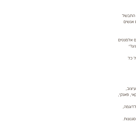
ס התבשל
 אנשים
ם אלמנטים
צעדי
ל כל
יצוב,
אי, פאנקי,
לדוגמה,
גנונות.