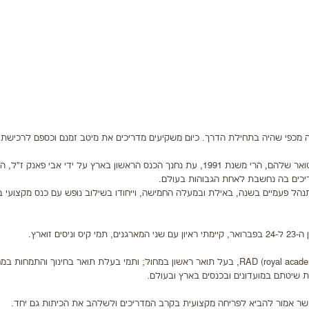
 מכפי שהיה בתחילת הדרך. כיום משקיעים מדריכים את מיטב זמנם וכספם לרכישת י
אם בעבר נהגו מדריכים לטוס לכנסים בחו"ל כדי להרחיב את הרפרטואר שלהם, הרי משנת 1991, עת נחנך הכנס הראשון בארץ על ידי אבי פאנק 
יכים בה נחשבת לאחת הגבוהות בעולם.
נהל פעמיים בשנה, באילת ובמעלה החמישה, וייחודו בשילוב נופש עם כנס מקצועי 
זוארץ.
תמי וניסים הם מורים למחול בהכשרתם. ניסים, מוסמך RAD (royal academy of dance), בעל תואר ראשון במחול; ותמי בעלת תואר בחינוך 
 שיטתם במועדונים ובכנסים בארץ ובעולם.
אשר אמור להביא לפריחה מקצועית בקרב המדריכים ולשלהב את הכיתות גם יחד.