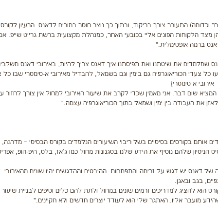
ם" וכדומה) התעורר צורך בריקוד, ובתוך כך נוצר חוסר במורים לדאנס. הרעיון לקור
 מצד הלקוחות הפונים אליי בכובעי האחר, כמנהלת מקצועית ברשת גרייט שייפ. אם
אנס ברמה אופטימלית."
אנס שמלמדים את שיטתנו ואת תפיסתנו איך דאנס צריך להיות; באירובי דאנס משלבי
ו כל צעדי הכוריאוגרפיה גם בימין וגם בשמאל, להבדיל מאירובי א-סימטרי שבו כל 
אירובי א סימטרי}
מציא שום דבר. אני מאמין שכדי לקרב את שיעור האירובי למחול אין צורך לחזור ע
לאזן את העבודה בין ימין ושמאל בתוך הכוריאוגרפיה עצמה."
ם אותם בקורסים בסיסיים בשל ריבוי השיעורים הנלמדים בקורס הבסיסי – מדרגה, ע
יס הניסיון שלהם נוסיף את הידע שלנו בסגנונות מחול כמו ג'אז, בלט, היפ-הופ, אפריק
ה של דאנס יש דגש על זרימה והתפתחות. ההיבטים וההדגשים יהיו שונים מהאירובי. 
ים, בגב ובאגן.
ס הוא להציג למדריכים זרמים שונים במחול ולתת להם כלים וטיפים לבניית שיעור ס
דע מועבר אליו. האתגר שלי הוא לעודד יוצרים חדשים ולא חקיינים."