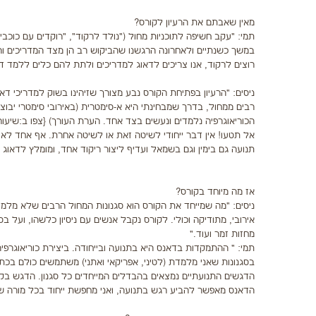
מאין שאבתם את הרעיון לקורס?
תמי: "עקב חשיפה לתוכניות מחול ("נולד לרקוד", "רוקדים עם כוכבי
במשך כשנתיים ולאחרונה הרגשנו שהביקוש רב הן מצד המדריכים והן
רוצים לרקוד, אנו צריכים לדאוג למדריכים ולתת להם כלים ללמד ד
ניסים: "הרעיון בפתיחת הקורס נבע מצורך שזיהינו בשוק למדריכי ד
רבים ממחול, בדרך שמבחינתי היא א-סימטרית (באירובי סימטרי יבוצע
הכוריאוגרפיה נלמדים ונעשים בצד אחד. הערת העורך) {צפו ב:שיעור 
אל תטעו! אין דבר ייחודי לשיטה זאת או לשיטה אחרת. אף אחד לא ה
תנועה גם בימין וגם בשמאל ועדיף ליצור ריקוד אחד, ומומלץ לדאוג 
אז מה מיוחד בקורס?
ניסים: "מה שמייחד את הקורס הוא סגנונות המחול הרבים שלא מלמדי
אירובי, מתודיקה וכולי. לקורס נקבל אנשים עם ניסיון כלשהו, ועל בס
מחזות זמר ועוד."
תמי: " ההתמקדות בדאנס היא בתנועה ובייחודה. ביצירת כוריאוגרפי
בסגנונות שאני מלמדת (לטיני, אפריקאי ואתני) משתמשים כולם בכתפי
הדגשים התנועתיים נמצאים בהבדלים המייחדים כל סגנון. הדגש בקור
הדאנס מאפשר להביע רגש בתנועה, ואני מחפשת ייחוד בכל מורה שהי