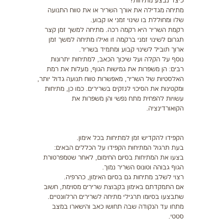
כיצד נבצע מתיחות?
מתיחה מגדילה את אורך השריר או את טווח התנועה
שלו ומחוללת בו שינוי זמני או קבוע.
רקמת השריר היא רקמה רכה. מתיחה למשך זמן קצר
תגרום לשינוי זמני ברקמה זו ואילו מתיחה למשך זמן
ארוך תוביל לשינוי קבוע ומתמיד בשריר.
נוסף על הקלה ועל שיכוך הכאב, למתיחות יתרונות
רבים: הן משפרות את גמישות הגוף, מעלות את רמת
האלסטיות של השריר, מאפשרות טווח תנועה גדול יותר,
ומקטינות את הסיכוי לנזקים בשרירים. כמו כן, מתיחות
עשויות להפחית מתח נפשי והן משפרות את
הקואורדינציה.
הקפידו להקדיש זמן למתיחות בכל אימון.
בעת תרגול המתיחות הקפידו על הכללים הבאים:
בצעו את המתיחות בסיום החימום, לאחר שטמפרטורת
הגוף גבוהה וטונוס השריר נמוך.
רצוי לשלב מתיחות גם בסיום האימון, כהרפיה.
אם התמקדתם באימון בקבוצת שרירים מסוימת, חשוב
שתבצעו בסיומו תרגילי מתיחה לשרירים הרלוונטיים.
מתחו עד הנקודה שבה תחושו כאב והישארו במצב
סטטי.