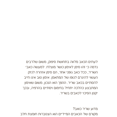
תזונה
התעמלות בריאותית
ריצה
פציעות ספורט
צרכים מיוחדים
בריאות
לעתים הכאב מלווה בתחושת סיפוק, משום שלרבים
נדמה כי זהו סימן לאימון כושר מוצלח. למעשה כאבי
השריר, ככל כאב גופני אחר, הם סימן אזהרה לנזק
צור קשר
העשוי להיגרם לגופו של המתאמן. אימון טוב אינו חייב
להסתיים בכאב שריר. ההפך הוא הנכון, משום שאימון
המתבצע כהלכה יתחיל בחימום ויסתיים בהרפיה, ובכך
יקטן הסיכוי לכאבים בשריר.
מדוע שריר כואב?
מקורם של הכאבים המיידיים הוא הצטברות חומצת חלב