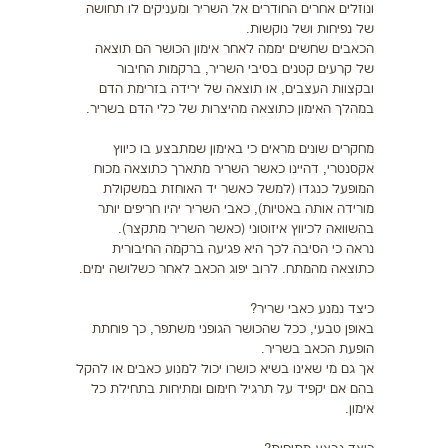
ונוזלים אחרים החודרים אל השריר ומעניקים לו תחושה
של נפיחות ושל נוקשות.
הכאבים שחשים יממה לאחר אימון הכושר הם תוצאה
של קרעים קטנים בסיבי השריר, ברקמות החיבור
ובקצוות העצבים, או תוצאה של ירידה בזרימת הדם
במהלך האימון כתוצאה מהיצרות של כלי הדם בשריר.
מחקרים שונים מראים כי באימון שמתבצע בו כיווץ
אקסנטרי, דהיינו כאשר השריר מתארך כתוצאה מכוח
המופעל כנגדו (למשל כאשר יד האוחזת במשקולת
מורידה אותה באטיות), כאבי השריר יהיו חריפים יותר
בהשוואה לכיווץ איזוטוני (כאשר השריר מתקצר).
נראה כי הסיבה לכך היא פגיעה ברקמה החיבורית
כתוצאה מהמתח. לרוב יפוג הכאב לאחר כשלושה ימים.
כיצד נמנע כאבי שריר?
באופן טבעי, ככל שהכושר הגופני משתפר, כך פוחתת
הופעת הכאב בשריר.
אך גם מי שאינו בשיא כושרו יכול למנוע כאבים או להקל
בהם אם יקפיד על תרגיל חימום ומתיחות בתחילת כל
אימון.