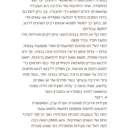
במטרה לספק מסגרת שתאפשר להתגבר על קשיי
ההתמדה. אחד היתרונות של הרכיבה היא העובדה
שהאופניים יכולים לשמש כלי תחבורה, וכך ניתן לשלבם
בלוח הזמנים כתחליף לנסיעה שממילא אנו עושים מדי
יום, בתוך כך למשל תפגשו אנשים רבים הנוהגים לרכוב
למקום עבודתם.
למה כן? אין תלות בגורם חיצוני וניתן לקיים פעילויות אלו
כמעט תמיד ובכל מקום.
למה לא? לא מתאים למתעמלים חסרי משמעת עצמית.
עלות – עלות אימון הריצה וההליכה אינה גבוהה, אך היא
איננה אפסית, משום שאם רוצים להתאמן ברצינות, חשוב
לרכוש נעליים מתאימות ולהחליפן מדי כמה חודשים כדי
למנוע נזקים או פציעות, וכן מומלץ ללבוש לבוש מתאים.
רכיבה על אופניים כרוכה בעלות גבוהה יותר, בשל מחיר
ציוד הרכיבה ובעיקר בשל מחירם של זוג אופניים.
בחישוב שנתי נראה כי עלות הפעילויות הללו נמוכה
בהשוואה למינוי בסטודיו או במועדון כושר.
4. ריקוד
פעילות אירובית מאתגרת ויוצרת עניין, המאפשרת
להגשים חלומות ומספקת תחושת מימוש עצמי.
למה כן? בעקבות תוכניות הטלוויזיה הפך הריקוד לטרנד
החם של השנים האחרונות, והוא מספק הנאה רבה.
למה לא? זוהי פעילות מתסכלת למי שאינו מצליח