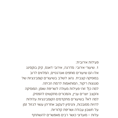
תזונה
התעמלות בריאותית
ריצה
פציעות ספורט
צרכים מיוחדים
פעילות אירובית:
בריאות
1. שיעורי אירובי: מדרגה, אירובי דאנס, קיק בוקסינג
אלו הם שיעורים סוחפים ואנרגטיים, המלווים לרוב
צור קשר
במוסיקה קצבית. נהוג לשלב בשיעורים קומבינציות של
סגנונות ריקוד, המותאמות לרמת הכיתה.
למה כן? זוהי פעילות מעולה לשריפת שומן; המוסיקה
והקצב יוצרים עניין, והמכורים מתקשים להפסיק.
למה לא? בשיעורים מתקדמים הקומבינציות עלולות
להיות מסובכות, והניסיון לעקוב אחריהן עשוי לגזול זמן
על חשבון עבודה ושריפת קלוריות.
עלות – מועדוני כושר רבים מאפשרים להשתתף