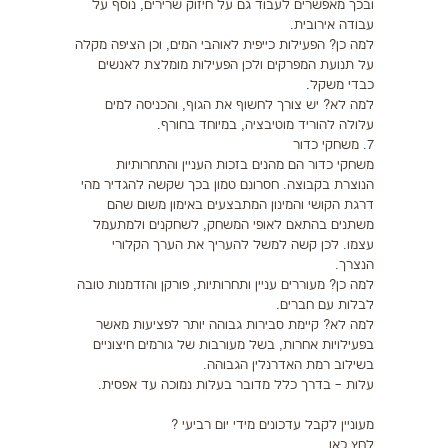
ובכך מאפשרים לעבוד גם על חיזוק שרירים, נוסף על
עבודה אירובית.
למה כן? הפעילות כייפית לאוהבי המים, וכן הציפה מקלה
על תנועת המפרקים ולכן הפעילות מומלצת לאנשים
כבדי משקל.
למה לא? יש צורך לחשוף את הגוף, והכניסה למים
עלולה להוריד מוטיבציה, במיוחד בחורף.
7. משחקי כדור
משחקי כדור הם מהנים בזכות העניין והתחרותיות
הנוצרת בקבוצה. חסרונם טמון בכך שקשה להגדיר מהי
דרגת הקושי והמינון המתבצעים באימון משום שהם
משתנים בהתאם לאופי המשחק, לשחקנים ולמתעמל
עצמו. לכן קשה למשל להעריך את הערך הקלורי
הנצרך.
למה כן? מעוררים עניין ותחרותיות, פורקן והזדמנות טובה
לבלות עם חברים.
למה לא? קיימת סבירות גבוהה יותר לפציעות מאשר
בפעילויות אחרות, בשל מעורבות של גורמים חיצוניים
בשילוב רמת האדרנלין הגבוהה.
עלות – בדרך כלל מדובר בעלות נמוכה עד אפסית.
מעוניין לקבל עדכונים מידי יום רביעי ?
לחץ כאן