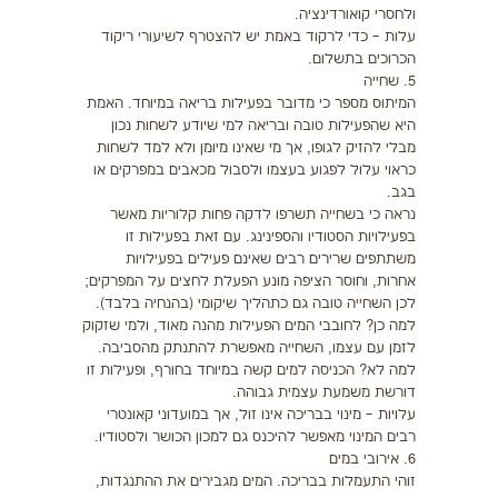
ולחסרי קואורדינציה.
עלות – כדי לרקוד באמת יש להצטרף לשיעורי ריקוד
הכרוכים בתשלום.
5. שחייה
המיתוס מספר כי מדובר בפעילות בריאה במיוחד. האמת
היא שהפעילות טובה ובריאה למי שיודע לשחות נכון
מבלי להזיק לגופו, אך מי שאינו מיומן ולא למד לשחות
כראוי עלול לפגוע בעצמו ולסבול מכאבים במפרקים או
בגב.
נראה כי בשחייה תשרפו לדקה פחות קלוריות מאשר
בפעילויות הסטודיו והספינינג. עם זאת בפעילות זו
משתתפים שרירים רבים שאינם פעילים בפעילויות
אחרות, וחוסר הציפה מונע הפעלת לחצים על המפרקים;
לכן השחייה טובה גם כתהליך שיקומי (בהנחיה בלבד).
למה כן? לחובבי המים הפעילות מהנה מאוד, ולמי שזקוק
לזמן עם עצמו, השחייה מאפשרת להתנתק מהסביבה.
למה לא? הכניסה למים קשה במיוחד בחורף, ופעילות זו
דורשת משמעת עצמית גבוהה.
עלויות – מינוי בבריכה אינו זול, אך במועדוני קאונטרי
רבים המינוי מאפשר להיכנס גם למכון הכושר ולסטודיו.
6. אירובי במים
זוהי התעמלות בבריכה. המים מגבירים את ההתנגדות,