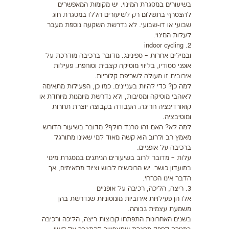
בשיעורים במסגרת המינוי. יש מקומות המאפשרים
להצטרף בתשלום רק לשיעורים הללו במסגרת חוג
שבועי או דו-שבועי. לא נדרשת השקעה נוספת מעבר
לעלות המינוי.
2. indoor cycling
ובמילים אחרות – ספינינג. מדובר ברכיבה מודרכת על
אופני סטודיו, בליווי מוסיקה קצבית וסוחפת. פעילות
אירובית זו מעולה לשריפת קלוריות.
למה כן? כדי להיות בעניינים. כמו כן, הפעילות מתאימה
לאוהבי מוסיקה ומסיבות, ולא נדרשת מיומנות מיוחדת או
קואורדינציה חריגה. העבודה בקבוצה יוצרת תחרות
ומוטיבציה.
למה לא? האם זהו טרנד חולף? מדובר בשיעור הדורש
מאמץ רב ולרוב הוא קשה מאוד למי שאינו מתורגל
ברכיבה על אופניים.
עלות – מדובר לרוב בשיעורים הניתנים במסגרת מינוי
במועדון כושר. יש הרוכשים לבוש וציוד מתאימים, אך
הדבר אינו הכרחי.
3. ריצה, הליכה, רכיבה על אופניים
אלו הן פעילויות אירוביות מונוטוניות שנדרשת בהן
משמעת עצמית גבוהה.
בשנים האחרונות התפתחו קבוצות ריצה, הליכה ורכיבה