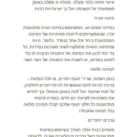
איזור החזה כלפי מעלה. פעולה זו מקלה באופן
משמעותי על הנשימה ועל כך יש עדויות רבות.
מיטה זוגית
במידה ואתם זוג, המשתמש במיטה זוגית מתכווננת
זכרו, שבאפשרותכם ליהנות מאיכויות של המיטה
המתכווננת ביחד וכל אחד בנפרד. כלומר, היות
שהמיטה הזוגית מחולקת לשתי מערכות נפרדות, כל
צד יכול לכוון את המיטה אל התנוחה הרצויה לו בלי
לפגוע במרחב, או לשנות את התנוחה של הצד השני.
תמיכה מלאה
בזמן השינה, שרירי הגוף רפויים, או לכל הפחות –
צריכה להיות להם האפשרות להיות רפויים לחלוטין,
על מנת שהגוף יוכל לנוח באופן טוטאלי וכך לחדש
את האנרגיות לקראת יום חדש. בעזרת מיטות
מתכווננות
כל חלקי הגוף שלכם יקבלו תמיכה מלאה
בכל תנוחה שתבחרו.
צרכים ייחודיים
פעמים רבות עולה הצורך בשימוש במיטות
מתכווננות בשל צרכים פיזיולוגיים שונים. לדוגמה