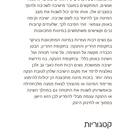
אנשים, המתקשים במעבר מישיבה לשכיבה ולהפך.
במצבים אלו, אותו אדם יכול לשנות את מצב
המיטה וכך להיעזר בה לשם שכיבה, ישיבה וקימה
באופן עצמאי. זוהי הסיבה לכך, שלעתים קרובות
נכים וקשישים משתמשים במיטות מתכווננות.
גם נשים רבות נעזרות במיטה המתכווננת בעיקר
בתקופת ההריון וההנקה. בתקופת ההריון, הבטן
הכבדה מקשה על הנשימה, על שינוי תנוחה ועל
השינה באופן כללי. ובתקופת ההנקה, בה נדרשת
ישיבה ממושכת, נשים רבות חוות כאבי גב ולכן
נאלצות לרפד את מקום הישיבה שלהן לטובת הנקה
נוחה יותר. בזכות
מיטה מתכוננת
הן יכולות להימנע
מריפוד המיטה או מהצורך לצאת ממנה מלכתחילה
ובאפשרותן לשנות את התנוחה גם במהלך השינה
או ההנקה עצמה מבלי להפריע לבן הזוג הישן
בסמוך או לתינוק היונק.
קטגוריות