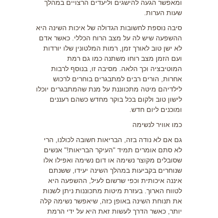
ומאפשר הגעה להישגים וליעדים הרצויים במהלך
שעות הערות.
סיבה נוספת לחשובות הגדולה של איכות השינה היא
ההשפעה שיש לה על מצב הרוח הכללי. כאשר אדם
לא ישן טוב לאורך זמן, רמות המלטונין שלו יורדות
ועם הזמן מצב רוחו משתנה כמו גם רמת
המוטיבציה וכך הלאה. מסיבה זו, בנוסף לרבות
אחרות, הורים רבים למתבגרים בוחרים לרכוש
לילדיהם מיטה מתכווננת על מנת שהמתבגרים יוכלו
לישון טוב ולקום בכל בוקר מחדש כשהם רעננים
ומוכנים ליום חדש.
כמו אוויר לנשימה
גם אם לא נודה בזה, הבריאות חשובה לכולנו, הרי
לא סתם אומרים תמיד "העיקר הבריאות!" אנשים
שסובלים מקוצר נשימה או דום נשימה ואפילו אלו
שנוחרים בקביעות במהלך השינה יעידו, ששנתם
איננה איכותית וכפי שרשום לעיל, ההשפעה היא
לטווח הארוך. בעזרת מיטות מתכוננות ניתן לשנות
את תנוחת השינה באופן כזה, שיאפשר נשימה קלה
יותר, כאשר הדרך לעשות זאת היא על ידי הרמת