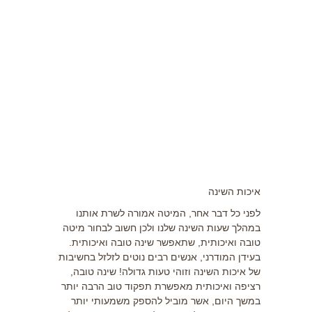
תזונה
התעמלות בריאותית
ריצה
פציעות ספורט
צרכים מיוחדים
בריאות
איכות השינה
צור קשר
לפני כל דבר אחר, המיטה אמורה לשרת אותנו
במהלך שעות השינה שלנו ולכן חשוב לבחור מיטה
טובה ואיכותית, שתאפשר שינה טובה ואיכותית.
בעידן המודרני, אנשים רבים נוטים לזלזל בחשיבות
של איכות השינה וזוהי טעות גדולה! שינה טובה,
רציפה ואיכותית מאפשרת תפקוד טוב הרבה יותר
במשך היום, אשר מוביל להספק משמעותי יותר