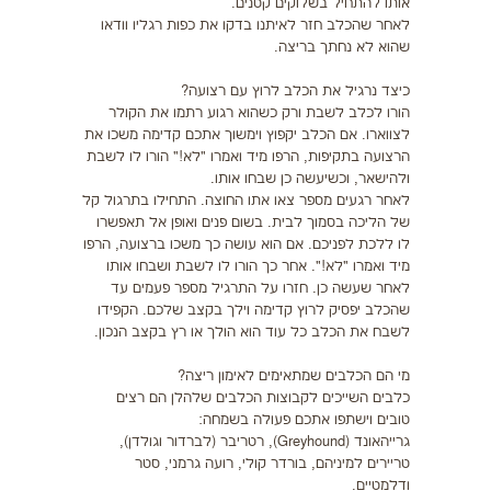
אותו להתחיל בשלוקים קטנים.
לאחר שהכלב חזר לאיתנו בדקו את כפות רגליו וודאו
שהוא לא נחתך בריצה.
כיצד נרגיל את הכלב לרוץ עם רצועה?
הורו לכלב לשבת ורק כשהוא רגוע רתמו את הקולר
לצווארו. אם הכלב יקפוץ וימשוך אתכם קדימה משכו את
הרצועה בתקיפות, הרפו מיד ואמרו "לא!" הורו לו לשבת
ולהישאר, וכשיעשה כן שבחו אותו.
לאחר רגעים מספר צאו אתו החוצה. התחילו בתרגול קל
של הליכה בסמוך לבית. בשום פנים ואופן אל תאפשרו
לו ללכת לפניכם. אם הוא עושה כך משכו ברצועה, הרפו
מיד ואמרו "לא!". אחר כך הורו לו לשבת ושבחו אותו
לאחר שעשה כן. חזרו על התרגיל מספר פעמים עד
שהכלב יפסיק לרוץ קדימה וילך בקצב שלכם. הקפידו
לשבח את הכלב כל עוד הוא הולך או רץ בקצב הנכון.
מי הם הכלבים שמתאימים לאימון ריצה?
כלבים השייכים לקבוצות הכלבים שלהלן הם רצים
טובים וישתפו אתכם פעולה בשמחה:
גרייהאונד (Greyhound), רטריבר (לברדור וגולדן),
טריירים למיניהם, בורדר קולי, רועה גרמני, סטר
ודלמטיים.