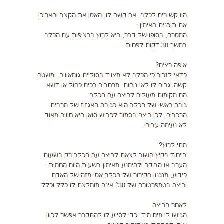
היו קשובים לכלב. אם קשה לו, האטו את הקצב והאריכו
את תוכנית האימון.
המטרה, בסופו של דבר, היא לרוץ ברציפות עם הכלב
במשך 30 דקות לפחות.
איפה רצים?
כדאי לזכור כי הכלב לא מצויד בסוליית גומאוויר, ומשטח
קשה יגרום לו לאי נוחות. מרחבים רכים כחול או דשא
הם מקומות מעולים לריצה עם הכלב.
גובה ראשו של הכלב הוא כגובה האגזוז של מרבית
הרכבים. לכן ריצה בסמוך לכביש סואן היא חוויה מאוד
לא נעימה עבורו.
מתי לרוץ?
בייחוד בקיץ חשוב לצאת לריצה עם הכלב רק בשעות
הערב או הבוקר ולהימנע מאימון בשעות היום החמות.
כידוע, מנגנון הקירור של הכלב אִטי מזה של האדם
וריצה בטמפרטורה של °30 אינה מומלצת לו כלל וכלל.
לאחר הריצה
הגישו לו מים מיד. כדי לסייע לו להתקרר אפשר לכוון