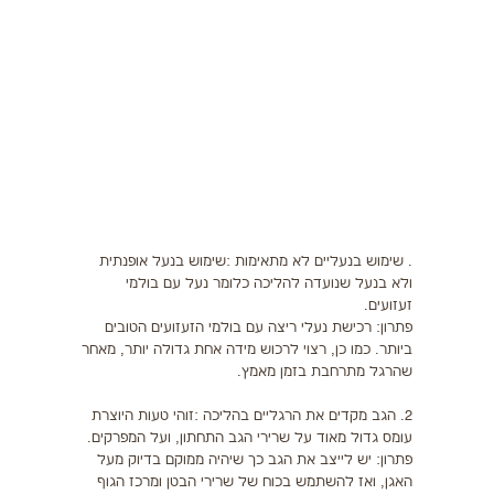
תזונה
התעמלות בריאותית
ריצה
פציעות ספורט
צרכים מיוחדים
בריאות
. שימוש בנעליים לא מתאימות :שימוש בנעל אופנתית
ולא בנעל שנועדה להליכה כלומר נעל עם בולמי
זעזועים.
צור קשר
פתרון: רכישת נעלי ריצה עם בולמי הזעזועים הטובים
ביותר. כמו כן, רצוי לרכוש מידה אחת גדולה יותר, מאחר
שהרגל מתרחבת בזמן מאמץ.
2. הגב מקדים את הרגליים בהליכה :זוהי טעות היוצרת
עומס גדול מאוד על שרירי הגב התחתון, ועל המפרקים.
פתרון: יש לייצב את הגב כך שיהיה ממוקם בדיוק מעל
האגן, ואז להשתמש בכוח של שרירי הבטן ומרכז הגוף