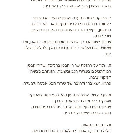
פתרון: לייצב עד כמה שאפשר את האגן ולהשתמש
בשרירי הישבן בדחיפה של הרגל האחורית.
7. החזקת החזה למעלה והבטן החוצה :הגב משוך
לאחור.הדבר גורם לכאבים חזקים מאוד באזור הגב
התחתון, לקיצור שרירים אחוריים ברגליים ולחולשת
שרירי בטן.
פתרון: ייצוב הגב כך שיהיה ממוקם בדיוק מעל האגן, ואז
שימוש בכוח של שרירי הבטן ומרכז הגוף להליכה יעילה
יותר.
8. ויתור על החזקת שרירי הבטן בהליכה :שרירי הבטן
הם התומכים בשרירי הגב וביציבה, והזנחתם מביאה
לליקויי יציבה.
פתרון: "שאיבה" ולחיצה של שרירי הבטן פנימה ולמעלה.
9. נעילה של הברכיים בזמן ההליכה:גורמת לשחיקת
מפרקי הברך ולדלקות באחורי הברך.
פתרון: הקפדה על יישור מבוקר של הברכיים וחיזוק
השרירים הפנימיים של הירכיים.
על כותבת המאמר:
דליה מנטבר, מאסטר לפילאטיס :בוגרת המדרשה