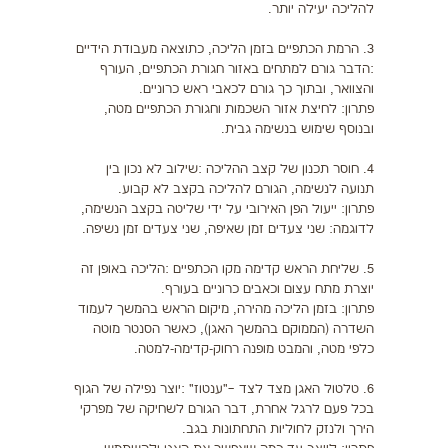
להליכה יעילה יותר.
3. הרמת הכתפיים בזמן הליכה, כתוצאה מעבודת הידיים
:הדבר גורם למתחים באזור חגורת הכתפיים, העורף
והצוואר, ובתוך כך גורם לכאבי ראש כרוניים.
פתרון: לחיצת אזור השכמות וחגורת הכתפיים מטה,
ובנוסף שימוש בנשימה גבית.
4. חוסר תכנון של קצב ההליכה :שילוב לא נכון בין
תנועה לנשימה, הגורם להליכה בקצב לא קבוע.
פתרון: ייעול הפן האירובי על ידי שליטה בקצב הנשימה,
לדוגמה: שני צעדים זמן שאיפה, שני צעדים זמן נשיפה.
5. שליחת הראש קדימה מקו הכתפיים :הליכה באופן זה
יוצרת מתח עצום וכאבים כרוניים בעורף.
פתרון: בזמן הליכה מהירה, מיקום הראש בהמשך לעמוד
השדרה (הממוקם בהמשך האגן), כאשר הסנטר מוטה
כלפי מטה, והמבט מופנה רחוק-קדימה-למטה.
6. טלטול האגן מצד לצד –"ענטוז" :יוצר נפילה של הגוף
בכל פעם לרגל אחרת, דבר הגורם לשחיקה של מפרקי
הירך ולנזק לחוליות התחתונות בגב.