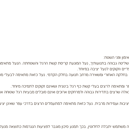
motio)- נעל קשה, יציבה בעלת שליטה גבוהה בתנועותיך, נעל המונעת קריסת קשת הרגל והשטחתה. הנעל מתא
ם וזקוקים לנעל יציבה במיוחד.
על מספקת תמיכה בחלקה האחורי ומשאירה מרחב תנועה בחלק הקדמי. נעל כזאת מתאימה לבעלי 
ועדת לרצים מקצוענים או כאלה שרצים בתדירות גבוהה ולמרחקים ארוכים ואינם סובלים מבעיות רגל שטוחה א
חיזה מרבית בשילוב יציבות ועמידות מרבית. נעל כזאת מתאימה למתעמלים הרצים בדרכי עפר שאינן יצי
תה משתמש יתבלה לחלוטין, בכך תמנע סיכון מוגבר לפציעות הנגרמות כתוצאה מנעליי