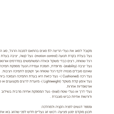
מקובל לסווג את נעלי הריצה ל5 סוגים בהתאם למבנה הרגל, סוג האימון ופני השטח:
נעל בעלת בקרת תנועה (n control
רגל שטוחה, רצים כבדי משקל וכאלה המשתמשים במדרסים אורטופדיי
נעל יציבה (stability)- מרופדת, תומכת ועמידה.הנ
שאינם סובלים מנטיה לכף רגל שטוחה אך זקוקים לתמיכה ויציבות.
נעל רכה (Cushioned )– נעל כזאת היא בעלת התמיכה הנמוכה ביותר ומתאימה לרצים בעלי קשת כף רגל בינונית ושאינם זקוקים לתמיכה מיוחד.
נעל אימון קלת משקל (Lightweight )- מי
אורטופדיות אחרות.
נעלי דרך או נעלי שטח (trail)- נעל המספקת א
ודורשות אחיזת כביש מוגברת .
ומספר דגשים לפניה הקניה ולמהלכה:
תכנון מוקדם ימנע פציעה- רכוש זוג נעליים חדש לפני שהזוג בוא א